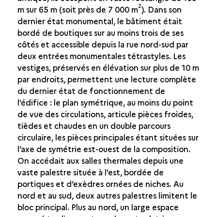
LES THERMES
2
m sur 65 m (soit près de 7 000 m
). Dans son
dernier état monumental, le bâtiment était
LES THERMES DU SUD
bordé de boutiques sur au moins trois de ses
LES THERMES DU CENTRE
côtés et accessible depuis la rue nord-sud par
LE HAMMAN MANJAK
deux entrées monumentales tétrastyles. Les
NYMPHÉE (PSEUDO « KALYBÉ »)
vestiges, préservés en élévation sur plus de 10 m
par endroits, permettent une lecture complète
du dernier état de fonctionnement de
l’édifice : le plan symétrique, au moins du point
de vue des circulations, articule pièces froides,
tièdes et chaudes en un double parcours
circulaire, les pièces principales étant situées sur
l’axe de symétrie est-ouest de la composition.
On accédait aux salles thermales depuis une
vaste palestre située à l’est, bordée de
portiques et d’exèdres ornées de niches. Au
nord et au sud, deux autres palestres limitent le
bloc principal. Plus au nord, un large espace