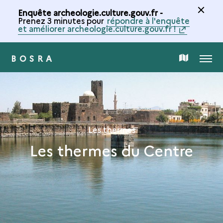
Enquête archeologie.culture.gouv.fr -
Prenez 3 minutes pour
répondre à l'enquête
et améliorer archeologie.culture.gouv.fr !
BOSRA
MENU
CARTE
DE
LA
Les thermes
Les thermes du Centre
COLLECTION