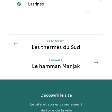
Latrines
PRÉCÉDENT
PRÉCÉDENT
Les thermes du Sud
LE
HAMMAN
MANJAK
SUIVANT
SUIVANT
Le hamman Manjak
LE
HAMMAN
MANJAK
Découvrir le site
Le site et son environnement
Histoire de la ville