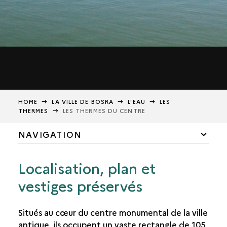
HOME
LA VILLE DE BOSRA
L’EAU
LES
THERMES
LES THERMES DU CENTRE
NAVIGATION
LES SOURCES
Localisation, plan et
LE CANAL «31»
vestiges préservés
L’AQUEDUC
Situés au cœur du centre monumental de la ville
LES RÉSERVOIRS
antique, ils occupent un vaste rectangle de 105