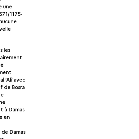
e une
 571/1175-
 aucune
velle
s les
clairement
de
ement
al ‘Alî avec
ief de Bosra
ne
gne
çut à Damas
de en
s
s de Damas