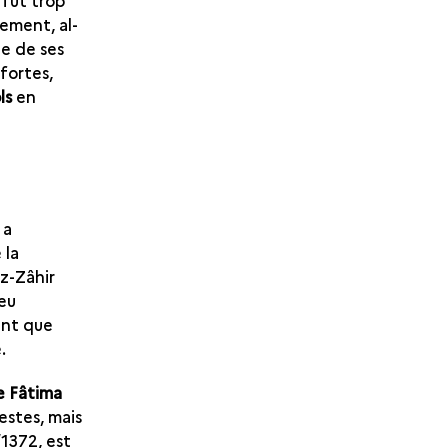
 fut trop
ement, al-
le de ses
 fortes,
ls
en
 a
 la
az-Zâhir
eu
ent que
.
 Fâtima
estes, mais
/1372, est