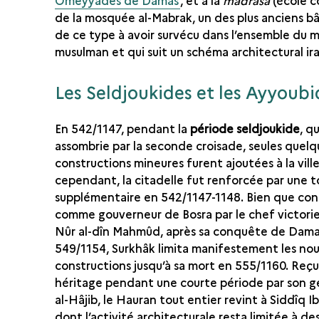
Omeyyades de Damas
, et à la
madrasa
(école c
de la mosquée al-Mabrak, un des plus anciens b
de ce type à avoir survécu dans l’ensemble du
musulman et qui suit un schéma architectural ir
Les Seldjoukides et les Ayyoubi
En 542/1147, pendant la
période seldjoukide
, q
assombrie par la seconde croisade, seules quelq
constructions mineures furent ajoutées à la ville
cependant, la citadelle fut renforcée par une t
supplémentaire en 542/1147-1148. Bien que co
comme gouverneur de Bosra par le chef victori
Nûr al-dîn Mahmûd, après sa conquête de Dama
549/1154, Surkhâk limita manifestement les nou
constructions jusqu’à sa mort en 555/1160. Reç
héritage pendant une courte période par son g
al-Hâjib, le Hauran tout entier revint à Siddîq Ibn
dont l’activité architecturale resta limitée à de