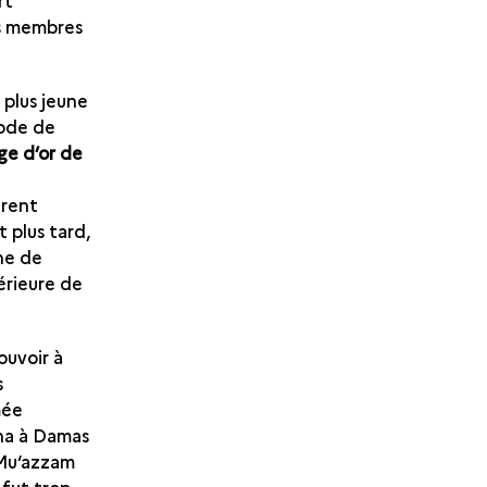
rt
es membres
 plus jeune
riode de
ge d’or de
urent
 plus tard,
ône de
érieure de
ouvoir à
s
mée
gna à Damas
-Mu‘azzam