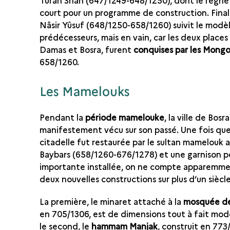
Turân Shâh (647/1249-648/1250), dont le règne
court pour un programme de construction. Final
Nâsir Yûsuf (648/1250-658/1260) suivit le modè
prédécesseurs, mais en vain, car les deux places
Damas et Bosra, furent
conquises par les Mongo
658/1260.
Les Mamelouks
Pendant la
période mamelouke
, la ville de Bosra
manifestement vécu sur son passé. Une fois que
citadelle fut restaurée par le sultan mamelouk 
Baybars (658/1260-676/1278) et une garnison p
importante installée, on ne compte apparemm
deux nouvelles constructions sur plus d’un siècle
La première, le minaret attaché à la
mosquée de
en 705/1306, est de dimensions tout à fait mod
le second, le
hammam Manjak
, construit en 773