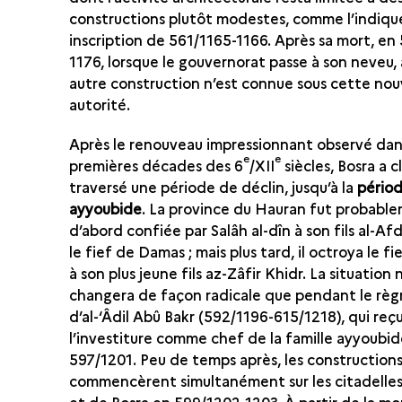
constructions plutôt modestes, comme l’indiqu
inscription de 561/1165-1166. Après sa mort, en
1176, lorsque le gouvernorat passe à son neveu,
autre construction n’est connue sous cette nou
autorité.
Après le renouveau impressionnant observé dan
e
e
premières décades des 6
/XII
siècles, Bosra a 
traversé une période de déclin, jusqu’à la
pério
ayyoubide
. La province du Hauran fut probabl
d’abord confiée par Salâh al-dîn à son fils al-Afd
le fief de Damas ; mais plus tard, il octroya le f
à son plus jeune fils az-Zâfir Khidr. La situation 
changera de façon radicale que pendant le rè
d’al-‘Âdil Abû Bakr (592/1196-615/1218), qui re
l’investiture comme chef de la famille ayyoubi
597/1201. Peu de temps après, les construction
commencèrent simultanément sur les citadelle