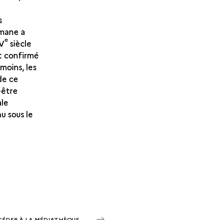
s
lmane a
e
IV
siècle
t confirmé
moins, les
de ce
-être
ale
u sous le
CÉDER À LA MÉDIATHÈQUE