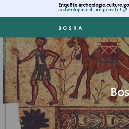
Enquête archeologie.culture.gou
archeologie.culture.gouv.fr !
BOSRA
Bos