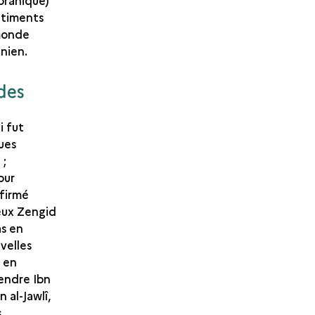
oranique)
âtiments
 monde
anien.
des
ui fut
ues
 ;
our
nfirmé
eux Zengid
s en
velles
u en
endre Ibn
 al-Jawlî,
s