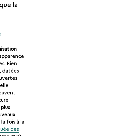
que la
e
misation
l’apparence
es. Bien
, datées
uvertes
elle
peuvent
ture
 plus
ouveaux
a fois à la
uée des