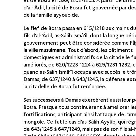
et de Bosra en 599/1202-1203. À partir de la mo
d’al-‘Âdil, la cité de Bosra fut gouvernée par d
de la famille ayyoubide.
Le fief de Bosra passa en 615/1218 aux mains du
fils d’al-‘Âdil, as-Sâlih Ismâ‘îl, dont la longue pé
gouvernement peut être considérée comme l’
â
la ville musulmane
. Tout d’abord, les bâtiments
domestiques et administratifs de la citadelle f
améliorés, de 620/1223-1224 à 629/1231-1232, et
quand as-Sâlih Ismâ‘îl occupa avec succès le tr
Damas, de 637/1240 à 643/1245, la défense ext
la citadelle de Bosra fut renforcée.
Ses successeurs à Damas exercèrent aussi leur p
Bosra. Presque tous continuèrent à améliorer le
fortifications, anticipant ainsi l’attaque de l’ar
mongole. Ce fut le cas d’as-Sâlih Ayyûb, qui ré
de 643/1245 à 647/1249, mais pas de son fils al