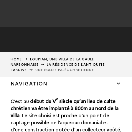
HOME
LOUPIAN, UNE VILLA DE LA GAULE
NARBONNAISE
LA RÉSIDENCE DE L'ANTIQUITÉ
TARDIVE
UNE ÉGLISE PALÉOCHRÉTIENNE
NAVIGATION
UN DOMAINE DE LA PLAINE LANGUEDOCIENNE
e
C’est au
début du V
siècle qu’un lieu de culte
EXPLOITER DES TERRES LITTORALES
chrétien va être implanté à 800m au nord de la
villa
. Le site choisi est proche d’un point de
ER
LES FERMES DU I
SIÈCLE AVANT NOTRE ÈRE
captage possible de l’aqueduc domanial et
d’une construction dotée d’un collecteur voûté,
LA VILLA PRODUCTRICE DU HAUT-EMPIRE