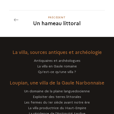
PRÉCÉDENT
PRÉCÉDENT
Un hameau littoral
La villa, sources antiques et archéologie
Antiquaires et archéologues
La villa en Gaule romaine
Qu'est-ce qu'une villa ?
Loupian, une villa de la Gaule Narbonnaise
Un domaine de la plaine languedocienne
Exploiter des terres littorales
Les fermes du Ier siècle avant notre ère
La villa productrice du Haut-Empire
La résidence de l'Antiquité tardive