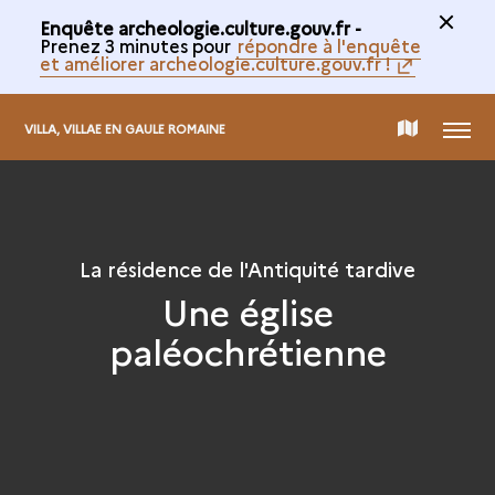
Enquête archeologie.culture.gouv.fr -
Prenez 3 minutes pour
répondre à l'enquête
et améliorer archeologie.culture.gouv.fr !
MENU
CARTE
VILLA, VILLAE EN GAULE ROMAINE
DE
LA
La résidence de l'Antiquité tardive
Une église
COLLECTION
paléochrétienne