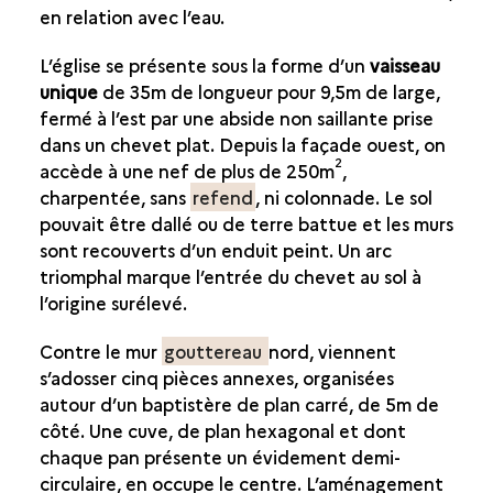
en relation avec l’eau.
LA RÉSIDENCE DE L'ANTIQUITÉ TARDIVE
L’église se présente sous la forme d’un
vaisseau
LA VILLA AU IVE SIÈCLE
unique
de 35m de longueur pour 9,5m de large,
LA RÉSIDENCE DU DÉBUT DU VE SIÈCLE
fermé à l’est par une abside non saillante prise
DES APPARTEMENTS LUXUEUX
dans un chevet plat. Depuis la façade ouest, on
2
LES MOSAÏQUES
accède à une nef de plus de 250m
,
charpentée, sans
refend
, ni colonnade. Le sol
DEUX STYLES, DEUX ATELIERS
pouvait être dallé ou de terre battue et les murs
LES APPARTEMENTS AU QUOTIDIEN
sont recouverts d’un enduit peint. Un arc
BANQUETS ET SOCIABILITÉ
triomphal marque l’entrée du chevet au sol à
LA RÉSIDENCE AU COURS DU TEMPS
l’origine surélevé.
UN HAMEAU LITTORAL
Contre le mur
gouttereau
nord, viennent
UNE ÉGLISE PALÉOCHRÉTIENNE
s’adosser cinq pièces annexes, organisées
autour d’un baptistère de plan carré, de 5m de
UN SITE ARCHÉOLOGIQUE POUR LE PUBLIC
côté. Une cuve, de plan hexagonal et dont
chaque pan présente un évidement demi-
circulaire, en occupe le centre. L’aménagement