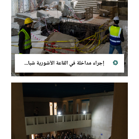
إجراء مداخلة في القاعة الآشورية شباط (فبراير) ٢٠٢٢