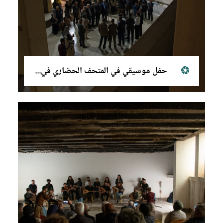
حفل موسيقي في المتحف الحضاري في الموصل، ٣٠ تشرين الأول (أكتوبر) ٢٠٢١