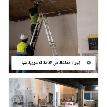
إجراء مداخلة في القاعة الآشورية شباط (فبراير) ٢٠٢٢