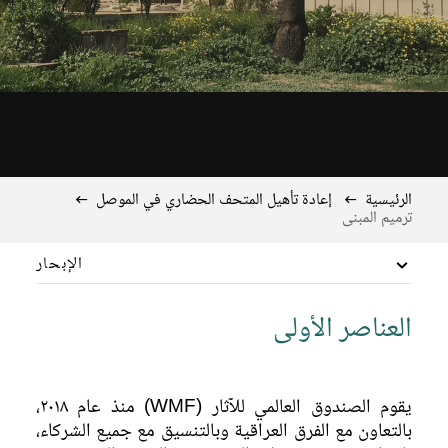
الرئيسية
إعادة تأهيل المتحف الحضاري في الموصل
ترميم المبنى
الإبحار
بارقة أمل
العناصر الأولى
أولى الخطوات الرئيسية
إعادة إحياء القطع الأثرية المدمرة في المتحف الحضاري في
يقوم الصندوق العالمي للآثار (WMF) منذ عام ٢٠١٨،
الموصل
بالتعاون مع الفرق العراقية وبالتنسيق مع جميع الشركاء،