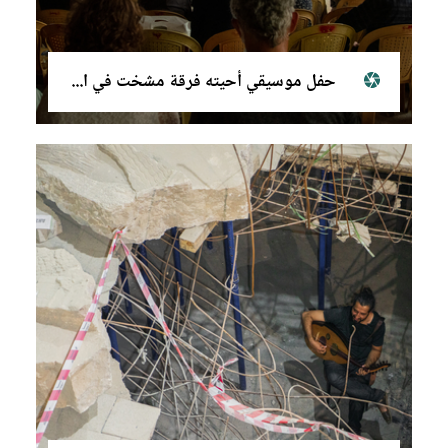
حفل موسيقي أحيته فرقة مشخت في المتحف الحضاري في الموصل، ٣٠ تشرين الأول (أكتوبر) ٢٠٢١