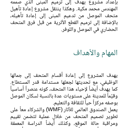
بإعداد مشروع يهدف إلى ترميم المبنى الذي صممه
إعادة إحياء المتحف
المهندس محمد مكية. وهكذا ينتقل مشروع إعادة تأهيل
متحف الموصل من تدعيم المبنى إلى إعادة تأهيله،
ترميم المبنى
بالإضافة إلى ترميم القطع الأثرية من قبل فرق المتحف
التدريب والخبرة
الحضاري في الموصل واللوفر.
المهام والأهداف
يهدف المشروع إلى إعادة أقسام المتحف إلى جمالها
الوظيفي، مع تحديثها لجعلها مستدامة قدر المستطاع.
كما يهدف أيضاً لإحياء هذا المتحف، كونه عنصراً أساسياً
وقيّماً للمدينة على مستويات عدة بالنسبة لسكان الموصل
بوصفه مركزاً حياً للثقافة والتعليم.
يعمل الصندوق العالمي للآثار (WMF) والشركاء معاً على
تطوير تصميم المتحف من خلال عملية تتضمن تقييم
ومراقبة حالة الموقع، وكذلك أيضاً الدراسة المعمقة