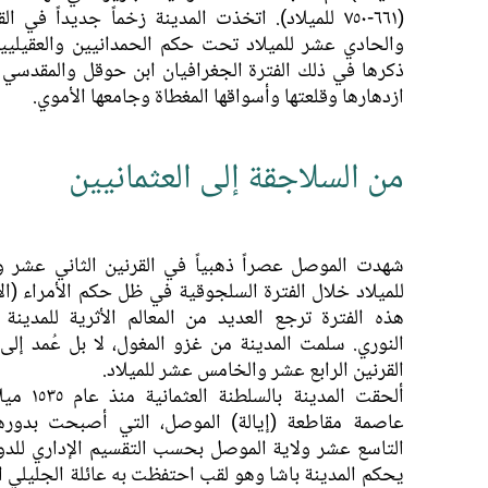
(٦٦١-٧٥٠ للميلاد). اتخذت المدينة زخماً جديداً في ا
والحادي عشر للميلاد تحت حكم الحمدانيين والعقيليين
ذكرها في ذلك الفترة الجغرافيان ابن حوقل والمقدسي 
ازدهارها وقلعتها وأسواقها المغطاة وجامعها الأموي.
من السلاجقة إلى العثمانيين
شهدت الموصل عصراً ذهبياً في القرنين الثاني عشر و
للميلاد خلال الفترة السلجوقية في ظل حكم الأمراء (الأت
هذه الفترة ترجع العديد من المعالم الأثرية للمدينة
النوري. سلمت المدينة من غزو المغول، لا بل عُمد إلى
القرنين الرابع عشر والخامس عشر للميلاد.
ألحقت المدينة ب
عاصمة مقاطعة (إيالة) الموصل، التي أصبحت بدوره
التاسع عشر ولاية الموصل بحسب التقسيم الإداري للدولة
يحكم المدينة باشا وهو لقب احتفظت به عائلة الجليلي 