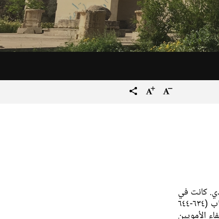
تصغير
زيادة
terms_trans.social.share
حجم
حجم
النص
النص
 بعد الفتح العربي عام ٦٤١ ميلادي. كانت في
البداية حامية عسكرية في عهد الخليفة عمر بن الخطاب (٦٣٤-٦٤٤
اء الأمويين