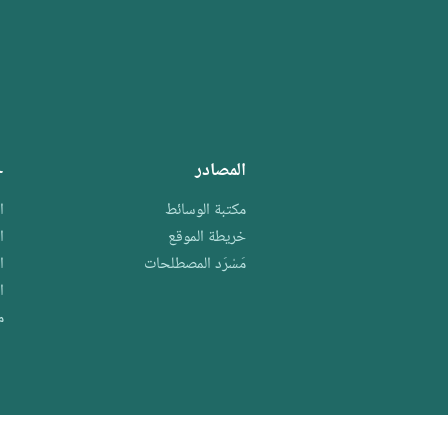
المصادر
ح
مكتبة الوسائط
ا
خريطة الموقع
ا
مَسْرَد المصطلحات
ا
ا
م