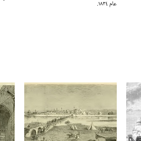
عام ١٨٣٤.