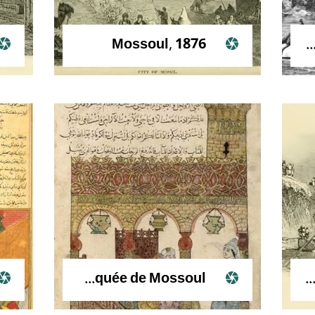
Mossoul, 1876
Mossoul au bord du Tigre, 1861
Séance d’al Hariri dans une mosquée de Mossoul
Mossoul et le Tigre, 1876