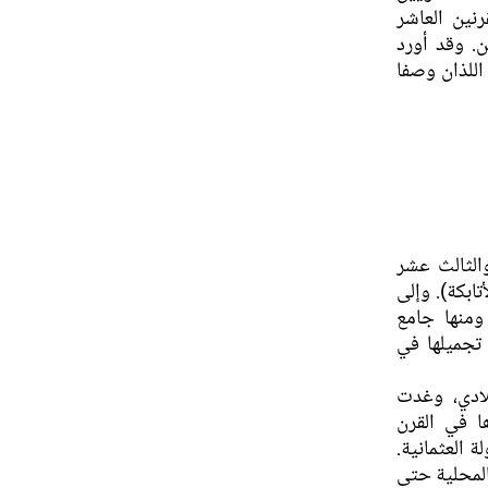
لقرنين العاشر
. وقد أورد
اللذان وصفا
الثالث عشر
ابكة). وإلى
 ومنها جامع
 تجميلها في
السلطنة العثمانية منذ عام ١٥٣٥ ميلادي، وغدت
ا في القرن
 العثمانية.
المحلية حتى