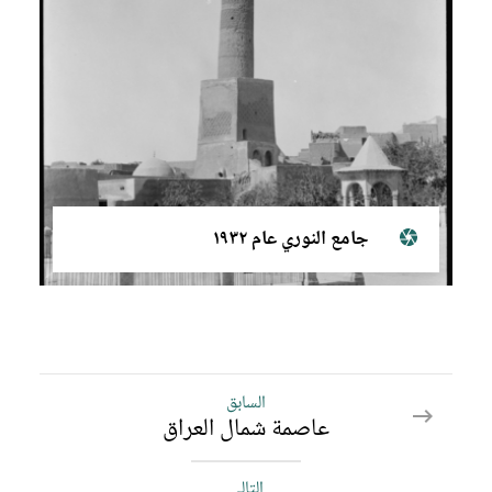
جامع النوري عام ١٩٣٢
السابق
السابق
عاصمة شمال العراق
نينوى
موقع
أثري
التالي
التالي