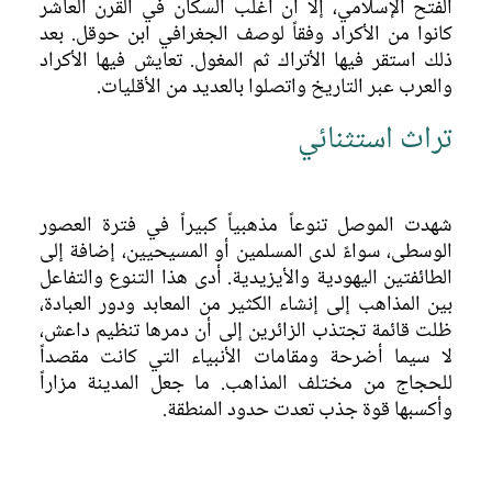
الفتح الإسلامي، إلا أن أغلب السكان في القرن العاشر
الموصل في العصور الوسطى والحديثة
كانوا من الأكراد وفقاً لوصف الجغرافي ابن حوقل. بعد
ذلك استقر فيها الأتراك ثم المغول. تعايش فيها الأكراد
ولادة متحف
والعرب عبر التاريخ واتصلوا بالعديد من الأقليات.
المتحف الحالي
تراث استثنائي
شهدت الموصل تنوعاً مذهبياً كبيراً في فترة العصور
الوسطى، سواءً لدى المسلمين أو المسيحيين، إضافة إلى
الطائفتين اليهودية والأيزيدية. أدى هذا التنوع والتفاعل
بين المذاهب إلى إنشاء الكثير من المعابد ودور العبادة،
ظلت قائمة تجتذب الزائرين إلى أن دمرها تنظيم داعش،
لا سيما أضرحة ومقامات الأنبياء التي كانت مقصداً
للحجاج من مختلف المذاهب. ما جعل المدينة مزاراً
وأكسبها قوة جذب تعدت حدود المنطقة.