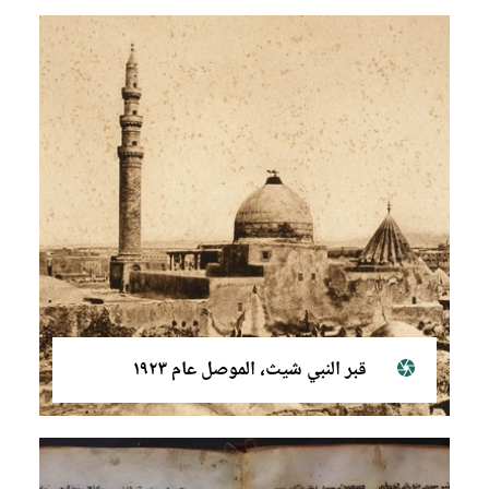
قبر النبي شيث، الموصل عام ١٩٢٣