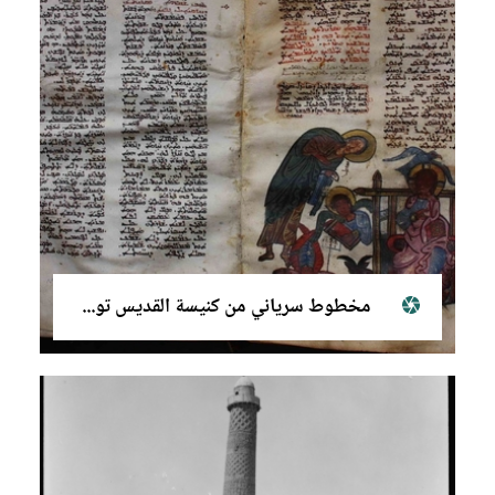
مخطوط سرياني من كنيسة القديس توما في الموصل يعود إلى عام ١٠١٤ ميلادي