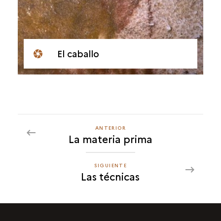
El caballo
ANTERIOR
ANTERIOR
La materia prima
LAS
TÉCNICAS
SIGUIENTE
SIGUIENTE
Las técnicas
LAS
TÉCNICAS