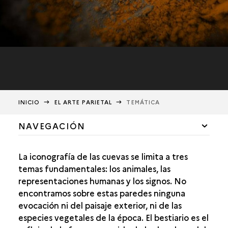
INICIO
EL ARTE PARIETAL
TEMÁTICA
NAVEGACIÓN
EL SOPORTE
La iconografía de las cuevas se limita a tres
EL ACCESO A LAS PAREDES
temas fundamentales: los animales, las
representaciones humanas y los signos. No
LA ILUMINACIÓN
encontramos sobre estas paredes ninguna
evocación ni del paisaje exterior, ni de las
LOS RESTOS ARQUEOLÓGICOS
especies vegetales de la época. El bestiario es el
LA MATERIA PRIMA