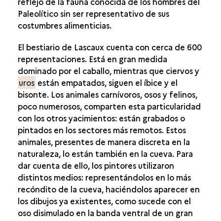
reflejo de la fauna conocida de los hombres del
Paleolítico sin ser representativo de sus
TEMÁTICA
costumbres alimenticias.
LAS TÉCNICAS
El bestiario de Lascaux cuenta con cerca de 600
LA PERSPECTIVA
representaciones. Está en gran medida
dominado por el caballo, mientras que ciervos y
LA CONSTRUCCIÓN DE LAS FIGURAS
uros
están empatados, siguen el íbice y el
LA CONSTRUCCIÓN DE LOS PANELES
bisonte. Los animales carnívoros, osos y felinos,
poco numerosos, comparten esta particularidad
con los otros yacimientos: están grabados o
pintados en los sectores más remotos. Estos
animales, presentes de manera discreta en la
naturaleza, lo están también en la cueva. Para
dar cuenta de ello, los pintores utilizaron
distintos medios: representándolos en lo más
recóndito de la cueva, haciéndolos aparecer en
los dibujos ya existentes, como sucede con el
oso disimulado en la banda ventral de un gran