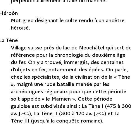
perpendiculairement à l'axe du manche.
Héroôn
Mot grec désignant le culte rendu à un ancêtre
héroïsé.
La Tène
Village suisse près du lac de Neuchâtel qui sert d
référence pour la chronologie du deuxième âge
du fer. On y a trouvé, immergés, des centaines
d'objets en fer, notamment des épées. On parle,
chez les spécialistes, de la civilisation de la « Tène
», malgré une rude bataille menée par les
archéologues régionaux pour que cette période
soit appelée « le Marnien ». Cette période
gauloise est subdivisée ainsi : La Tène I (475 à 30
av. J.-C.), La Tène II (300 à 120 av. J.-C.) et La
Tène III (jusqu'à la conquête romaine).