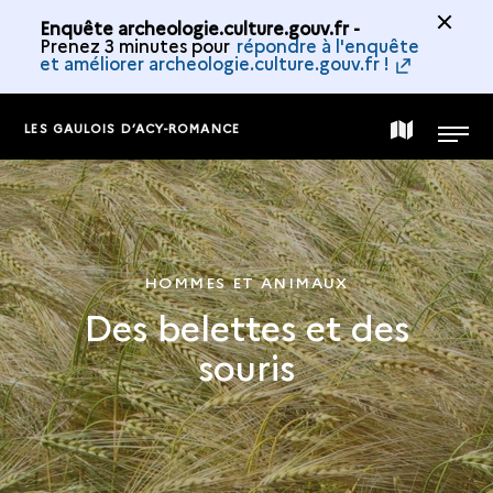
Enquête archeologie.culture.gouv.fr -
Prenez 3 minutes pour
répondre à l'enquête
et améliorer archeologie.culture.gouv.fr !
LES GAULOIS D’ACY-ROMANCE
CARTE
MENU
DE
LA
HOMMES ET ANIMAUX
Des belettes et des
COLLECTION
souris