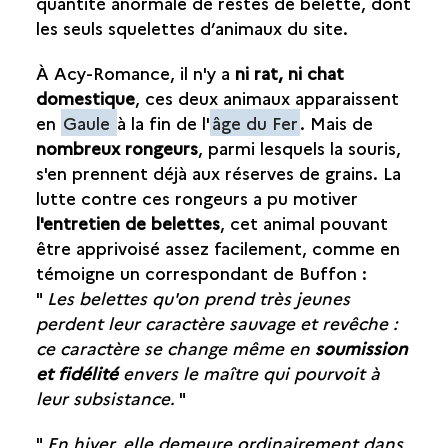
quantité anormale de restes de belette, dont
DES BELETTES ET DES SOURIS
les seuls squelettes d’animaux du site.
FOURRURE ET VIANDE DE CHIEN
GRILLADES ET SALAISONS DE PORC
À Acy-Romance, il n'y a
ni rat, ni chat
LE SANGLIER
domestique
, ces deux animaux apparaissent
en
Gaule
à la fin de l'
âge du Fer
. Mais de
LA PÊCHE
nombreux rongeurs
, parmi lesquels la souris,
s'en prennent déjà aux réserves de grains. La
VIANDE ET CONSOMMATEUR
lutte contre ces rongeurs a pu motiver
l'entretien de belettes
, cet animal pouvant
LA TABLE ET LE VAISSELIER
être apprivoisé assez facilement, comme en
témoigne un correspondant de Buffon :
ARTISANAT
"
Les belettes qu'on prend très jeunes
perdent leur caractère sauvage et revêche :
LES ÉCHANGES
ce caractère se change même en
soumission
et fidélité
envers le maître qui pourvoit à
leur subsistance.
"
"
En hiver, elle demeure ordinairement dans