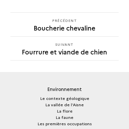
PRÉCÉDENT
PRÉCÉDENT
Boucherie chevaline
FOURRURE
ET
VIANDE
SUIVANT
SUIVANT
DE
Fourrure et viande de chien
FOURRURE
CHIEN
ET
VIANDE
DE
CHIEN
Environnement
Le contexte géologique
La vallée de l'Aisne
La flore
La faune
Les premières occupations