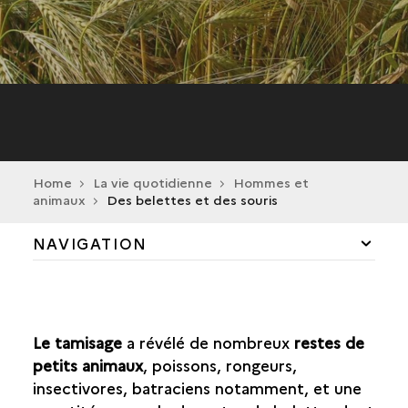
Home
La vie quotidienne
Hommes et
animaux
Des belettes et des souris
NAVIGATION
AGRICULTURE ET SUBSISTANCE
HOMMES ET ANIMAUX
Le tamisage
a révélé de nombreux
restes de
petits animaux
, poissons, rongeurs,
BOUCHERIE
insectivores, batraciens notamment, et une
BOUCHERIE CHEVALINE