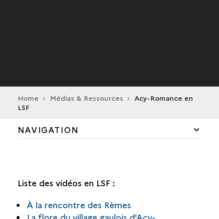
Home
Médias & Ressources
Acy-Romance en
LSF
NAVIGATION
PLAN DU SITE
ACY-ROMANCE EN LSF
Liste des vidéos en LSF :
MÉDIATHÈQUE
À la rencontre des Rèmes
La flore du village gaulois d'Acy-