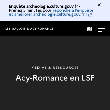
Enquête archeologie.culture.gouv.fr -
Prenez 3 minutes pour
répondre à l'enquête
et améliorer archeologie.culture.gouv.fr !
LES GAULOIS D’ACY-ROMANCE
CARTE
MENU
DE
LA
MÉDIAS & RESSOURCES
Acy-Romance en LSF
COLLECTION