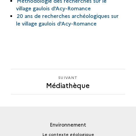
Méthodologie des recherches sur le
village gaulois d'Acy-Romance
20 ans de recherches archéologiques sur
le village gaulois d'Acy-Romance
SUIVANT
SUIVANT
Médiathèque
MÉDIATHÈQUE
Environnement
Le contexte géologique