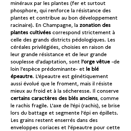
STOCKAGE
minéraux par les plantes (fer et surtout
phosphore, qui renforce la résistance des
HOMMES ET ANIMAUX
plantes et contribue au bon développement
racinaire). En Champagne, la
zonation des
LA PÊCHE
plantes cultivées
correspond strictement à
celle des grands districts pédologiques. Les
VIANDE ET CONSOMMATEUR
céréales privilégiées, choisies en raison de
leur grande résistance et de leur grande
LA TABLE ET LE VAISSELIER
souplesse d’adaptation, sont
l’orge vêtue
-de
loin l’espèce prédominante- et
le blé
ARTISANAT
épeautre
. L'épeautre est génétiquement
aussi évolué que le froment, mais il résiste
LES ÉCHANGES
mieux au froid et à la sécheresse. Il conserve
certains caractères des blés anciens
, comme
le rachis fragile. L'axe de l'épi (rachis), se brise
lors du battage et segmente l’épi en épillets.
Les grains restent enserrés dans des
enveloppes coriaces et l’épeautre pour cette