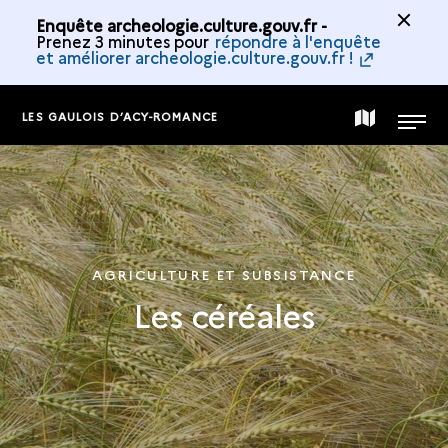
Enquête archeologie.culture.gouv.fr -
Prenez 3 minutes pour
répondre à l'enquête
et améliorer archeologie.culture.gouv.fr !
LES GAULOIS D’ACY-ROMANCE
CARTE
MENU
DE
LA
AGRICULTURE ET SUBSISTANCE
Les céréales
COLLECTION