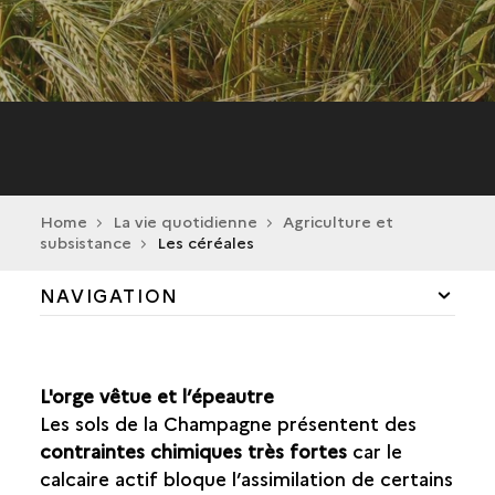
Home
La vie quotidienne
Agriculture et
subsistance
Les céréales
NAVIGATION
AGRICULTURE ET SUBSISTANCE
CHAMPS ET CULTURES
L'orge vêtue et l’épeautre
LES CÉRÉALES
Les sols de la Champagne présentent des
LES FRUITS ET LES GRAINES
contraintes chimiques très fortes
car le
OUTILLAGE
calcaire actif bloque l’assimilation de certains