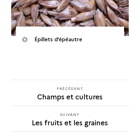
Épillets d'épéautre
PRÉCÉDENT
PRÉCÉDENT
Champs et cultures
LES
FRUITS
ET
SUIVANT
SUIVANT
LES
Les fruits et les graines
LES
GRAINES
FRUITS
ET