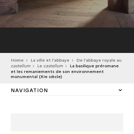
Home
La ville et l’abbaye
De l’abbaye royale au
castellum
Le
castellum
La basilique préromane
et les remaniements de son environnement
monumental (XIe siècle)
NAVIGATION
L'ABBAYE ROYALE
LE
CASTELLUM
LA BASILIQUE PRÉROMANE ET LES