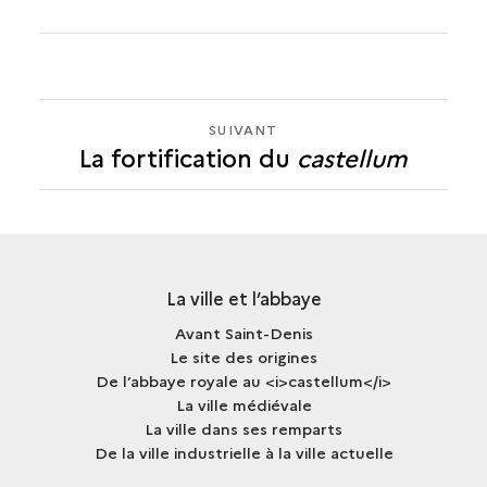
SUIVANT
SUIVANT
La fortification du
castellum
LA
FORTIFICATION
DU
<I>CASTELLUM</I>
La ville et l’abbaye
Avant Saint-Denis
Le site des origines
De l’abbaye royale au <i>castellum</i>
La ville médiévale
La ville dans ses remparts
De la ville industrielle à la ville actuelle