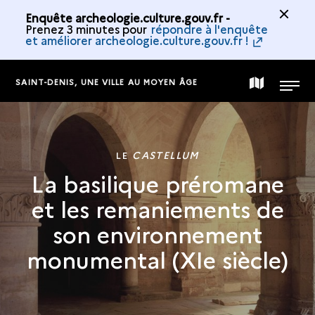
Enquête archeologie.culture.gouv.fr -
Prenez 3 minutes pour
répondre à l'enquête
et améliorer archeologie.culture.gouv.fr !
SAINT-DENIS, UNE VILLE AU MOYEN ÂGE
CARTE
MENU
DE
LE
CASTELLUM
La basilique préromane
LA
et les remaniements de
COLLECTION
son environnement
monumental (XIe siècle)