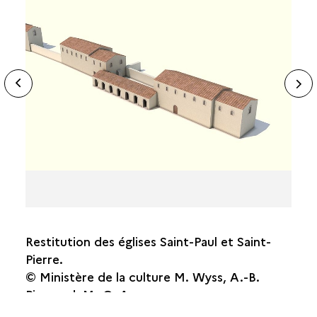
ide
N
ous
sl
Restitution des églises Saint-Paul et Saint-
Pierre.
© Ministère de la culture M. Wyss, A.-B.
Pimpaud, M.-O. Agnes.