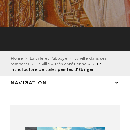
Home
La ville et l’abbaye
La ville dans ses
remparts
La ville « très chrétienne »
La
manufacture de toiles peintes d'Ebinger
NAVIGATION
LA VILLE DANS LA TOURMENTE
LA VILLE « TRÈS CHRÉTIENNE »
L'ENSEMBLE ARCHITECTURAL DU XVIIIE SIÈCLE
LE COUVENT DES CARMÉLITES