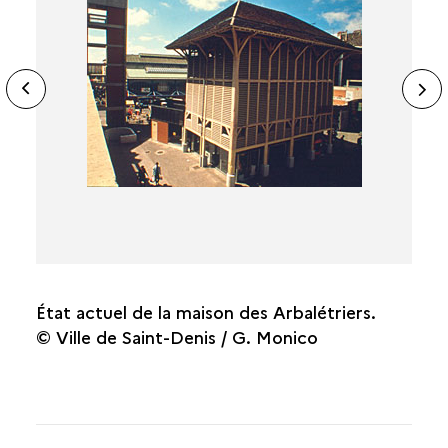
LA MANUFACTURE DE TOILES PEINTES
D'EBINGER
ide
N
ous
sl
État actuel de la maison des Arbalétriers.
© Ville de Saint-Denis / G. Monico