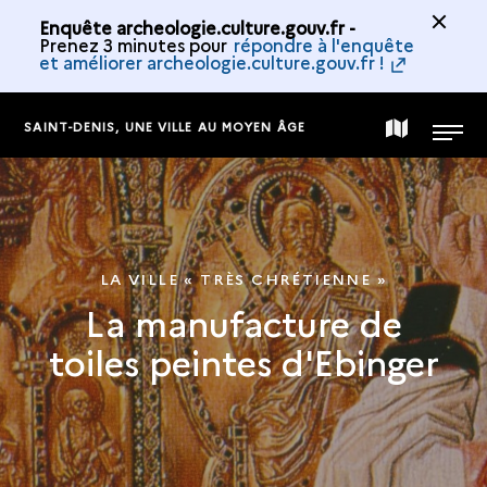
Enquête archeologie.culture.gouv.fr -
Prenez 3 minutes pour
répondre à l'enquête
et améliorer archeologie.culture.gouv.fr !
SAINT-DENIS, UNE VILLE AU MOYEN ÂGE
CARTE
MENU
DE
LA
LA VILLE « TRÈS CHRÉTIENNE »
La manufacture de
COLLECTION
toiles peintes d'Ebinger