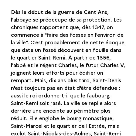
BOURGEOIS DE SAINT-DENIS
Dès le début de la guerre de Cent Ans,
LA VILLE « TRÈS CHRÉTIENNE »
l'abbaye se préoccupe de sa protection. Les
chroniques rapportent que, dès 1347, on
commence à "faire des fosses en l'environ de
la ville". C'est probablement de cette époque
que date un fossé découvert en fouille dans
le quartier Saint-Remi. À partir de 1356,
l'abbé et le régent Charles, le futur Charles V,
joignent leurs efforts pour édifier un
rempart. Mais, dix ans plus tard, Saint-Denis
n'est toujours pas en état d'être défendue :
aussi le roi ordonne-t-il que le faubourg
Saint-Remi soit rasé. La ville se replie alors
derrière une enceinte au périmètre plus
réduit. Elle englobe le bourg monastique,
Saint-Marcel et le quartier de l'Estrée, mais
exclut Saint-Nicolas-des-Aulnes, Saint-Remi