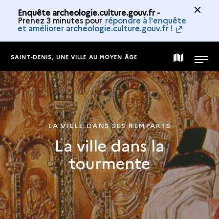
Enquête archeologie.culture.gouv.fr -
Prenez 3 minutes pour
répondre à l'enquête
et améliorer archeologie.culture.gouv.fr !
SAINT-DENIS, UNE VILLE AU MOYEN ÂGE
CARTE
MENU
DE
LA
LA VILLE DANS SES REMPARTS
La ville dans la
COLLECTION
tourmente