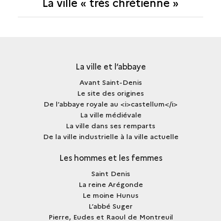
La ville « très chrétienne »
LA
VILLE
« TRÈS
CHRÉTIENNE »
La ville et l’abbaye
Avant Saint-Denis
Le site des origines
De l’abbaye royale au <i>castellum</i>
La ville médiévale
La ville dans ses remparts
De la ville industrielle à la ville actuelle
Les hommes et les femmes
Saint Denis
La reine Arégonde
Le moine Hunus
L’abbé Suger
Pierre, Eudes et Raoul de Montreuil