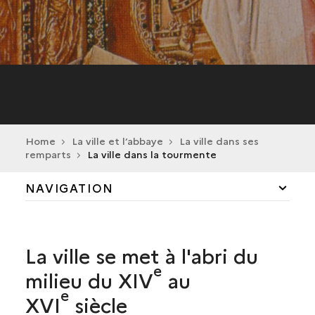
Home
La ville et l’abbaye
La ville dans ses
remparts
La ville dans la tourmente
NAVIGATION
LA VILLE DANS LA TOURMENTE
La ville se met à l'abri du
L'ENSEMBLE MONUMENTAL À L'ÉPOQUE
MODERNE (FIN DU XVIE SIÈCLE)
e
milieu du XIV
au
L'ÉGLISE SAINT-MARCEL
e
LE MAUSOLÉE DES VALOIS
XVI
siècle
LE MONUMENT FUNÉRAIRE D'UN COUPLE DE