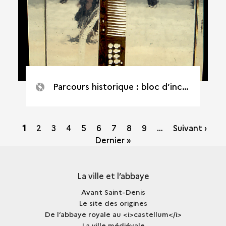
Parcours historique : bloc d’inclusion
Pagination
Page
1
Page
2
Page
3
Page
4
Page
5
Page
6
Page
7
Page
8
Page
9
…
Suivant ›
courante
Dernier »
La ville et l’abbaye
Avant Saint-Denis
Le site des origines
De l’abbaye royale au <i>castellum</i>
La ville médiévale