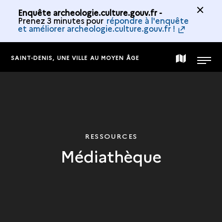
Enquête archeologie.culture.gouv.fr -
Prenez 3 minutes pour
répondre à l'enquête
et améliorer archeologie.culture.gouv.fr !
SAINT-DENIS, UNE VILLE AU MOYEN ÂGE
CARTE
MENU
DE
LA
RESSOURCES
Médiathèque
COLLECTION