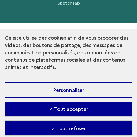
Sketchfab
Ce site utilise des cookies afin de vous proposer des
term
Découvrir la collection
vidéos, des boutons de partage, des messages de
communication personnalisés, des remontées de
contenus de plateformes sociales et des contenus
animés et interactifs.
Personnaliser
✓ Tout accepter
✓ Tout refuser
Contact
-
Accessibilité : Partiellement conforme
-
Gestion des cookies
-
Ministère de la Culture