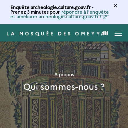
Enquête archeologie.culture.gouv.fr -
Prenez 3 minutes pour
répondre à l'enquête
et améliorer archeologie.culture.gouv.fr !
LA MOSQUÉE DES OMEYYADES 
MENU
CARTE
DE
LA
À propos
Qui sommes-nous ?
COLLECTION