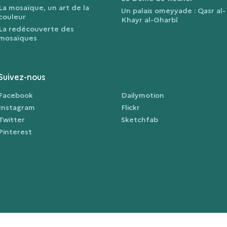
La mosaïque, un art de la
Un palais omeyyade : Qasr al-
couleur
Khayr al-Gharbî
La redécouverte des
mosaïques
Suivez-nous
Facebook
Dailymotion
Instagram
Flickr
Twitter
Sketchfab
Pinterest