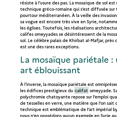
résiste à l’usure des pas. La mosaïque de sol est
technique gréco-romaine qui s’est diffusée sur 
pourtour méditerranéen. À la veille des invasion
sa vogue est encore très vive en Syrie, notamm
les églises. Toutefois, les réalisations architectu
califes omeyyades se désintéressent de la mos
sol. Le célèbre palais de Khirbat al-Mafjar, près 
est une des rares exceptions.
La mosaïque pariétale :
art éblouissant
À l’inverse, la mosaïque pariétale est omniprés
les édifices prestigieux du
califat
omeyyade. S
polychromie chatoyante repose sur l’emploi quas
de tesselles en verre, une matière que l’on sait c
technique est emblématique de l’art impérial b
nous n’en possédons aucun exemple en Syrie av