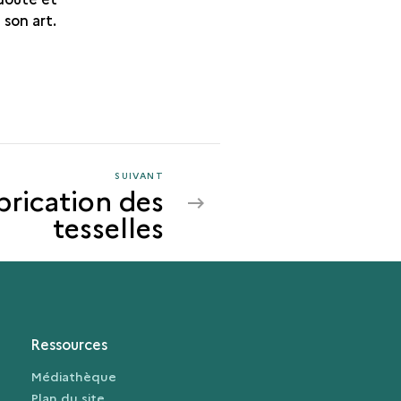
 son art.
SUIVANT
SUIVANT
brication des
LA
tesselles
FABRICATION
DES
TESSELLES
Ressources
Médiathèque
Plan du site