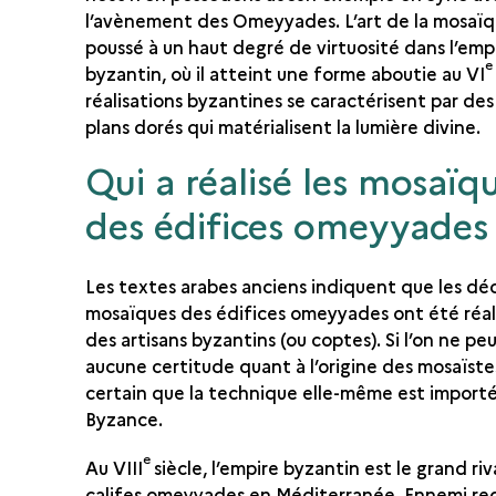
l’avènement des Omeyyades. L’art de la mosaïq
poussé à un haut degré de virtuosité dans l’emp
e
byzantin, où il atteint une forme aboutie au VI
réalisations byzantines se caractérisent par des 
plans dorés qui matérialisent la lumière divine.
Qui a réalisé les mosaïq
des édifices omeyyades
Les textes arabes anciens indiquent que les dé
mosaïques des édifices omeyyades ont été réal
des artisans byzantins (ou coptes). Si l’on ne peu
aucune certitude quant à l’origine des mosaïstes,
certain que la technique elle-même est import
Byzance.
e
Au VIII
siècle, l’empire byzantin est le grand riv
califes omeyyades en Méditerranée. Ennemi re