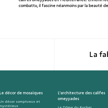
combattu, il fascine néanmoins par la beauté de
La fa
Le décor de mosaïques
L'architecture des califes
omeyyades
Un décor somptueux et
mystérieux
Le Dôme du Rocher