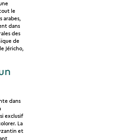
 une
tout le
s arabes,
ent dans
rales des
aïque de
de Jéricho,
 un
ente dans
a
i exclusif
olorer. La
yzantin et
ant