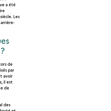
ue a été
ire
siècle. Les
arrière-
ues
 ?
cors de
isés par
t avoir
 il est
ée de
al des
douté et