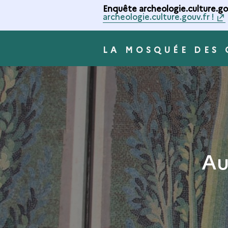
Enquête archeologie.culture.gou
archeologie.culture.gouv.fr !
LA MOSQUÉE DES
Au