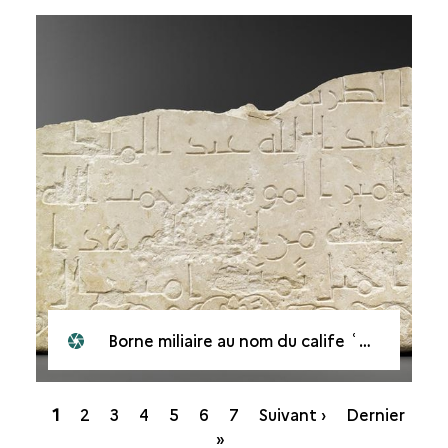
Borne miliaire au nom du calife ʿAbd al-Mâlik
Pagination
Page
1
Page
2
Page
3
Page
4
Page
5
Page
6
Page
7
Suivant ›
Dernier
courante
»