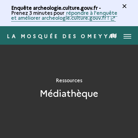
Enquête archeologie.culture.gouv.fr -
Prenez 3 minutes pour
répondre à l'enquête
et améliorer archeologie.culture.gouv.fr !
LA MOSQUÉE DES OMEYYADES 
MENU
CARTE
DE
LA
Ressources
Médiathèque
COLLECTION