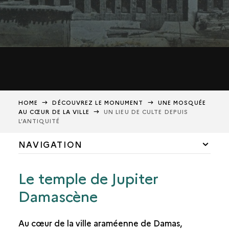
HOME
DÉCOUVREZ LE MONUMENT
UNE MOSQUÉE
AU CŒUR DE LA VILLE
UN LIEU DE CULTE DEPUIS
L’ANTIQUITÉ
NAVIGATION
FORMES ET FONCTIONS
Le temple de Jupiter
UN LIEU DE CULTE DEPUIS L’ANTIQUITÉ
Damascène
LA MARQUE D’UN NOUVEAU POUVOIR
Au cœur de la ville araméenne de Damas,
PRESTIGE ET POSTÉRITÉ