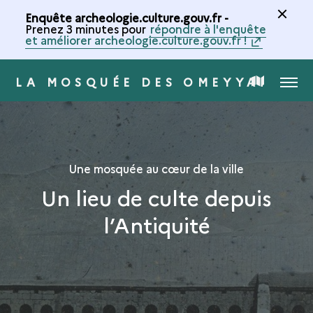
Enquête archeologie.culture.gouv.fr -
Prenez 3 minutes pour
répondre à l'enquête
et améliorer archeologie.culture.gouv.fr !
LA MOSQUÉE DES OMEYYADES 
MENU
CARTE
DE
LA
Une mosquée au cœur de la ville
Un lieu de culte depuis
COLLECTION
l’Antiquité