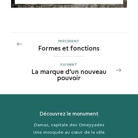
PRÉCÉDENT
PRÉCÉDENT
Formes et fonctions
LA
MARQUE
D’UN
SUIVANT
SUIVANT
La marque d’un nouveau
NOUVEAU
LA
pouvoir
POUVOIR
MARQUE
D’UN
NOUVEAU
POUVOIR
Découvrez le monument
Damas, capitale des Omeyyades
Une mosquée au cœur de la ville