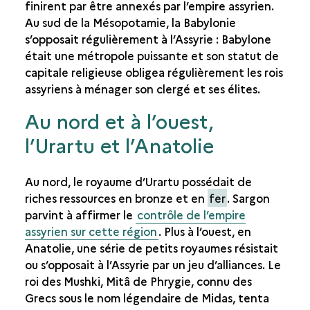
finirent par être annexés par l’empire assyrien.
NINIVE
Au sud de la Mésopotamie, la Babylonie
LES TERRITOIRES VOISINS
s’opposait régulièrement à l’Assyrie : Babylone
était une métropole puissante et son statut de
LE SITE DE KHORSABAD
capitale religieuse obligea régulièrement les rois
LE CHANTIER DE CONSTRUCTION
assyriens à ménager son clergé et ses élites.
LE RÈGNE DE SARGON
Au nord et à l’ouest,
LA DÉCOUVERTE DU SITE
l’Urartu et l’Anatolie
LA RECHERCHE
Au nord, le royaume d’Urartu possédait de
riches ressources en bronze et en
fer
. Sargon
parvint à affirmer le
contrôle de l’empire
assyrien sur cette région
. Plus à l’ouest, en
Anatolie, une série de petits royaumes résistait
ou s’opposait à l’Assyrie par un jeu d’alliances. Le
roi des Mushki, Mitâ de Phrygie, connu des
Grecs sous le nom légendaire de Midas, tenta