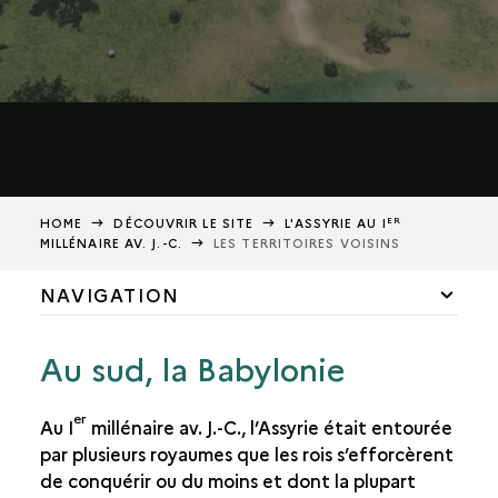
ER
HOME
DÉCOUVRIR LE SITE
L'ASSYRIE AU I
MILLÉNAIRE AV. J.-C.
LES TERRITOIRES VOISINS
NAVIGATION
ER
L'ASSYRIE AU I
MILLÉNAIRE AV. J.-C.
Au sud, la Babylonie
L’ENVIRONNEMENT ET LE CLIMAT
L’AGRICULTURE ET LES RESSOURCES
er
Au I
millénaire av. J.-C., l’Assyrie était entourée
ASSUR
par plusieurs royaumes que les rois s’efforcèrent
NIMRUD, ANCIENNE KALHU
de conquérir ou du moins et dont la plupart