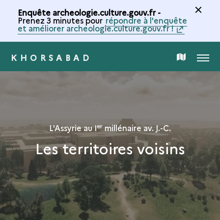
Enquête archeologie.culture.gouv.fr -
Prenez 3 minutes pour
répondre à l'enquête
et améliorer archeologie.culture.gouv.fr !
KHORSABAD
MENU
CARTE
DE
LA
er
L'Assyrie au I
millénaire av. J.-C.
Les territoires voisins
COLLECTION