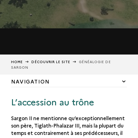
HOME
DÉCOUVRIR LE SITE
GÉNÉALOGIE DE
SARGON
NAVIGATION
ER
L'ASSYRIE AU I
MILLÉNAIRE AV. J.-C.
L’accession au trône
LE SITE DE KHORSABAD
Sargon II ne mentionne qu’exceptionnellement
LE CHANTIER DE CONSTRUCTION
son père, Tiglath-Phalazar III, mais la plupart du
LE RÈGNE DE SARGON
temps et contrairement à ses prédécesseurs, il