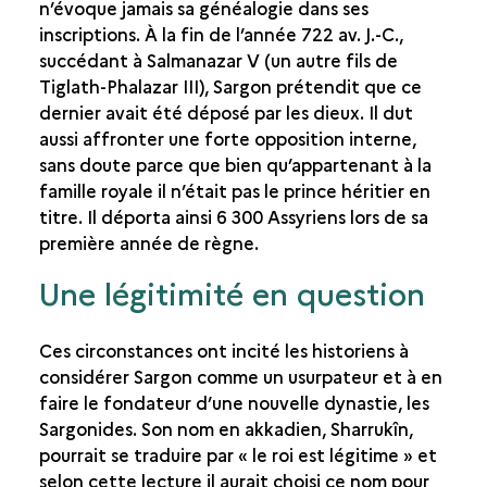
n’évoque jamais sa généalogie dans ses
GÉNÉALOGIE DE SARGON
inscriptions. À la fin de l’année 722 av. J.-C.,
UN HABILE POLITICIEN
succédant à Salmanazar V (un autre fils de
SES CAMPAGNES MILITAIRES
Tiglath-Phalazar III), Sargon prétendit que ce
LA MORT DE SARGON
dernier avait été déposé par les dieux. Il dut
aussi affronter une forte opposition interne,
LA DÉCOUVERTE DU SITE
sans doute parce que bien qu’appartenant à la
famille royale il n’était pas le prince héritier en
LA RECHERCHE
titre. Il déporta ainsi 6 300 Assyriens lors de sa
première année de règne.
Une légitimité en question
Ces circonstances ont incité les historiens à
considérer Sargon comme un usurpateur et à en
faire le fondateur d’une nouvelle dynastie, les
Sargonides. Son nom en akkadien, Sharrukîn,
pourrait se traduire par « le roi est légitime » et
selon cette lecture il aurait choisi ce nom pour