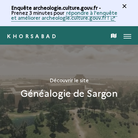
Enquête archeologie.culture.gouv.fr -
Prenez 3 minutes pour
répondre à l'enquête
et améliorer archeologie.culture.gouv.fr !
KHORSABAD
MENU
CARTE
DE
LA
Découvrir le site
Généalogie de Sargon
COLLECTION