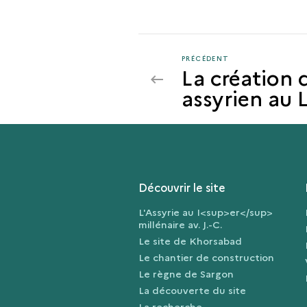
PRÉCÉDENT
PRÉCÉDENT
La création
assyrien au 
Découvrir le site
L'Assyrie au I<sup>er</sup>
millénaire av. J.-C.
Le site de Khorsabad
Le chantier de construction
Le règne de Sargon
La découverte du site
La recherche