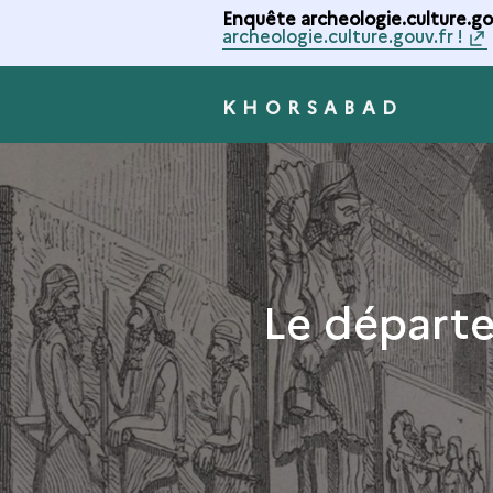
Enquête archeologie.culture.gou
archeologie.culture.gouv.fr !
KHORSABAD
Le départe