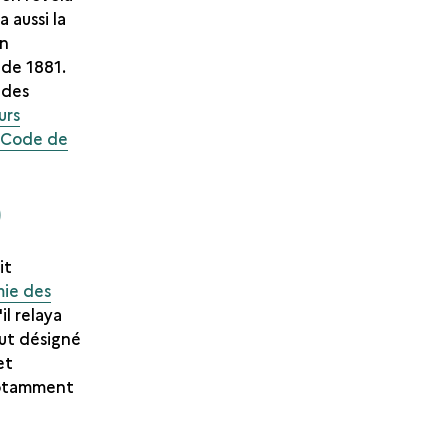
a aussi la
en
 de 1881.
 des
urs
 Code de
)
it
ie des
'il relaya
fut désigné
et
 notamment