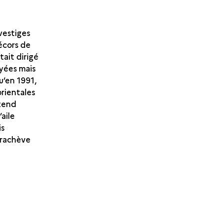
 vestiges
écors de
ait dirigé
oyées mais
u’en 1991,
orientales
étend
aile
is
arachève