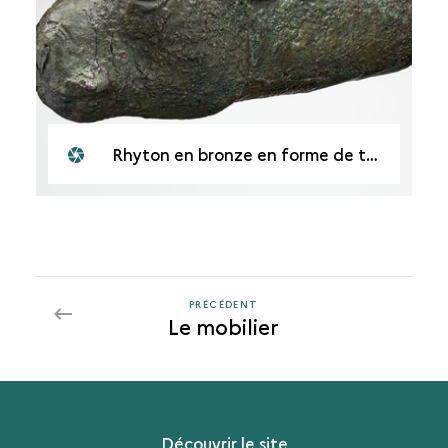
Rhyton en bronze en forme de tête d'antilope
PRÉCÉDENT
PRÉCÉDENT
Le mobilier
Découvrir le site