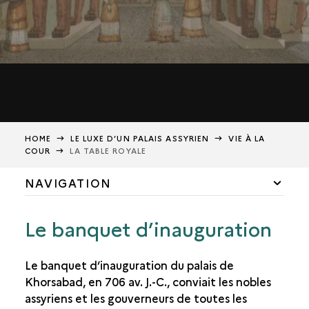
HOME
LE LUXE D’UN PALAIS ASSYRIEN
VIE À LA
COUR
LA TABLE ROYALE
NAVIGATION
PROTECTIONS MAGIQUES
Le banquet d’inauguration
LES RELIEFS NARRATIFS
Le banquet d’inauguration du palais de
DÉCORS DISPARUS
Khorsabad, en 706 av. J.-C., conviait les nobles
VIE À LA COUR
assyriens et les gouverneurs de toutes les