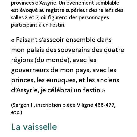
provinces d’Assyrie. Un événement semblable
LE ROI ET SA COUR
est évoqué au registre supérieur des reliefs des
LE MOBILIER
salles 2 et 7, où figurent des personnages
LA TABLE ROYALE
participant à un festin.
LES JARDINS
« Faisant s’asseoir ensemble dans
mon palais des souverains des quatre
régions (du monde), avec les
gouverneurs de mon pays, avec les
princes, les eunuques, et les anciens
d’Assyrie, je célébrai un festin »
(Sargon II, inscription pièce V ligne 466-477,
etc.)
La vaisselle