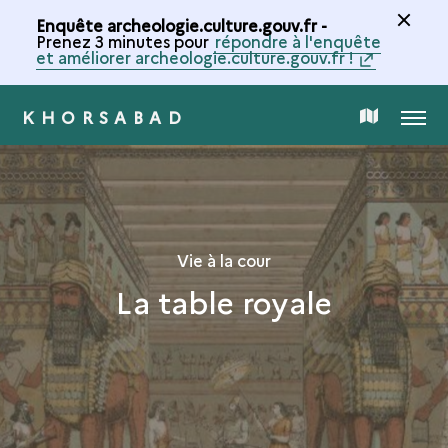
Enquête archeologie.culture.gouv.fr -
Prenez 3 minutes pour
répondre à l'enquête
et améliorer archeologie.culture.gouv.fr !
KHORSABAD
MENU
CARTE
DE
LA
Vie à la cour
La table royale
COLLECTION