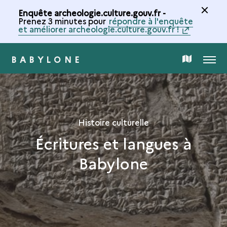
Enquête archeologie.culture.gouv.fr -
Prenez 3 minutes pour
répondre à l'enquête
et améliorer archeologie.culture.gouv.fr !
BABYLONE
MENU
CARTE
DE
LA
Histoire culturelle
Écritures et langues à
COLLECTION
Babylone