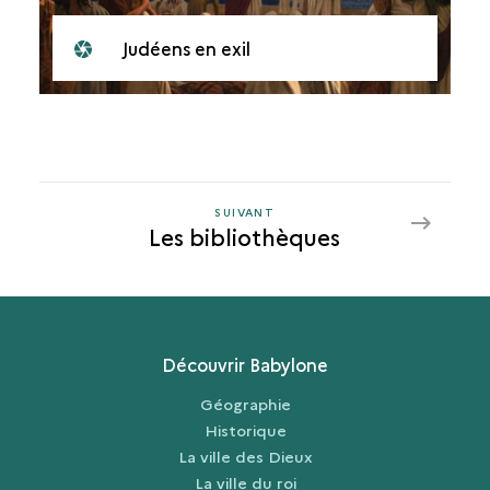
Judéens en exil
SUIVANT
SUIVANT
Les bibliothèques
LES
BIBLIOTHÈQUES
Découvrir Babylone
Géographie
Historique
La ville des Dieux
La ville du roi