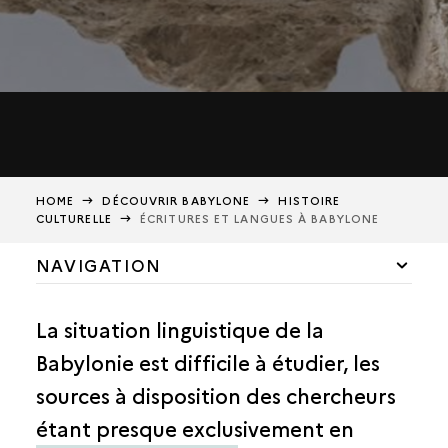
HOME
DÉCOUVRIR BABYLONE
HISTOIRE
CULTURELLE
ÉCRITURES ET LANGUES À BABYLONE
NAVIGATION
GÉOGRAPHIE
La situation linguistique de la
HISTORIQUE
Babylonie est difficile à étudier, les
LA VILLE DES DIEUX
sources à disposition des chercheurs
LA VILLE DU ROI
étant presque exclusivement en