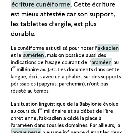
écriture cunéiforme
. Cette écriture
HISTOIRE CULTURELLE
est mieux attestée car son support,
ÉCRITURES ET LANGUES À BABYLONE
LES BIBLIOTHÈQUES
les tablettes d’argile, est plus
LES SCIENCES BABYLONIENNES
durable.
VIE QUOTIDIENNE
Le cunéiforme est utilisé pour noter l’
akkadien
et le
sumérien
, mais on possède aussi des
indications de l’usage courant de l’
araméen
au
er
I
millénaire av. J.-C. Les documents dans cette
langue, écrits avec un alphabet sur des supports
périssables (papyrus, parchemin), n’ont pas
résisté au temps.
La situation linguistique de la Babylonie évolue
er
au cours du I
millénaire et au début de l’ère
chrétienne, l’akkadien a cédé la place à
l’araméen dans tous les domaines. Par ailleurs, la
langue perse
a eu une influence durant les deux