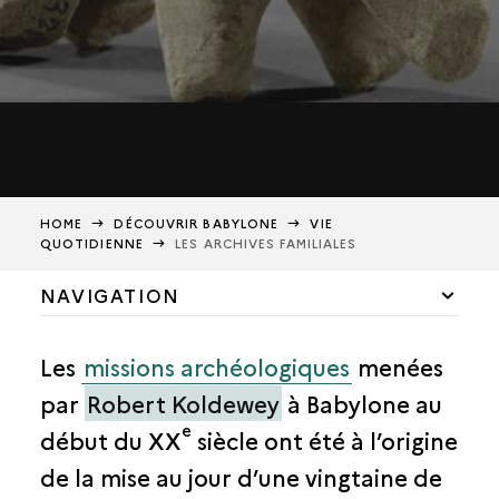
HOME
DÉCOUVRIR BABYLONE
VIE
QUOTIDIENNE
LES ARCHIVES FAMILIALES
NAVIGATION
GÉOGRAPHIE
Les
missions archéologiques
menées
HISTORIQUE
par
Robert Koldewey
à Babylone au
LA VILLE DES DIEUX
e
début du XX
siècle ont été à l’origine
LA VILLE DU ROI
de la mise au jour d’une vingtaine de