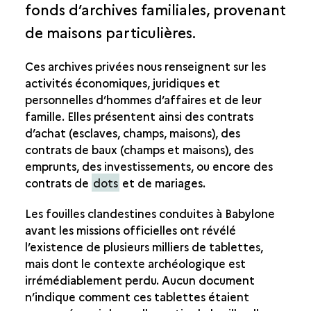
fonds d’archives familiales, provenant
HISTOIRE CULTURELLE
de maisons particulières.
VIE QUOTIDIENNE
LES ARCHIVES FAMILIALES
Ces archives privées nous renseignent sur les
LA CULTURE MATÉRIELLE À L’ÉPOQUE NÉO-
activités économiques, juridiques et
BABYLONIENNE
personnelles d’hommes d’affaires et de leur
LA VIE ÉCONOMIQUE ET SOCIALE AU PREMIER
famille. Elles présentent ainsi des contrats
MILLÉNAIRE
d’achat (esclaves, champs, maisons), des
contrats de baux (champs et maisons), des
emprunts, des investissements, ou encore des
contrats de
dots
et de mariages.
Les fouilles clandestines conduites à Babylone
avant les missions officielles ont révélé
l’existence de plusieurs milliers de tablettes,
mais dont le contexte archéologique est
irrémédiablement perdu. Aucun document
n’indique comment ces tablettes étaient