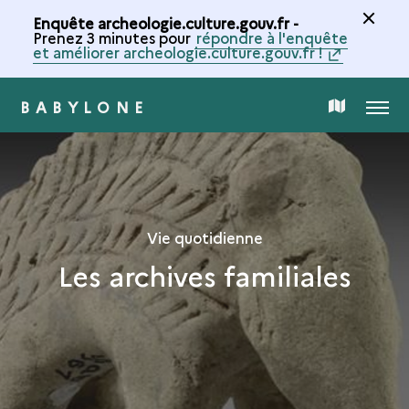
Enquête archeologie.culture.gouv.fr -
Prenez 3 minutes pour
répondre à l'enquête
et améliorer archeologie.culture.gouv.fr !
BABYLONE
MENU
CARTE
DE
LA
Vie quotidienne
Les archives familiales
COLLECTION