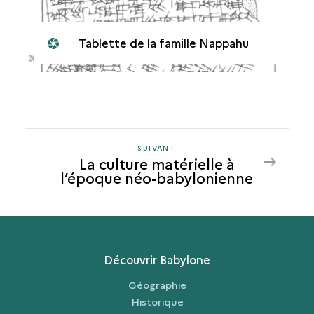
Tablette de la famille Nappahu
SUIVANT
SUIVANT
La culture matérielle à
LA
l’époque néo-babylonienne
CULTURE
MATÉRIELLE
À
L’ÉPOQUE
NÉO-
Découvrir Babylone
BABYLONIENNE
Géographie
Historique