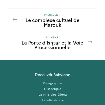
PRÉCÉDENT
PRÉCÉDENT
Le complexe cultuel de
LA
Marduk
PORTE
D’ISHTAR
ET
SUIVANT
SUIVANT
La Porte d’Ishtar et la Voie
LA
LA
Processionnelle
VOIE
PORTE
PROCESSIONNELLE
D’ISHTAR
ET
LA
VOIE
Découvrir Babylone
PROCESSIONNELLE
Géographie
Historique
La ville des Dieux
La ville du roi