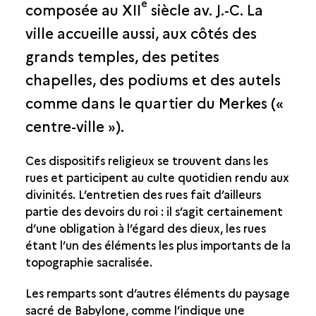
e
composée au XII
siècle av. J.-C. La
UNE VILLE À LA TOPOGRAPHIE SACRALISÉE
ville accueille aussi, aux côtés des
LA PORTE D’ISHTAR ET LA VOIE PROCESSIONNELLE
grands temples, des petites
LA FÊTE DU NOUVEL AN BABYLONIEN
chapelles, des podiums et des autels
LA VILLE DU ROI
comme dans le quartier du Merkes («
HISTOIRE CULTURELLE
centre-ville »).
VIE QUOTIDIENNE
Ces dispositifs religieux se trouvent dans les
rues et participent au culte quotidien rendu aux
divinités. L’entretien des rues fait d’ailleurs
partie des devoirs du roi : il s’agit certainement
d’une obligation à l’égard des dieux, les rues
étant l’un des éléments les plus importants de la
topographie sacralisée.
Les remparts sont d’autres éléments du paysage
sacré de Babylone, comme l’indique une