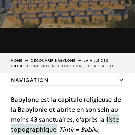
HOME
DÉCOUVRIR BABYLONE
LA VILLE DES
DIEUX
UNE VILLE À LA TOPOGRAPHIE SACRALISÉE
NAVIGATION
GÉOGRAPHIE
Babylone est la capitale religieuse de
HISTORIQUE
la Babylonie et abrite en son sein au
LA VILLE DES DIEUX
moins 43 sanctuaires, d’après la
liste
LE DIEU MARDUK
topographique
Tintir
=
Babilu
,
LE COMPLEXE CULTUEL DE MARDUK