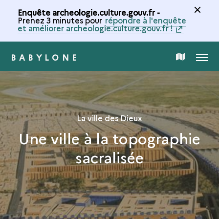
Enquête archeologie.culture.gouv.fr -
Prenez 3 minutes pour
répondre à l'enquête
et améliorer archeologie.culture.gouv.fr !
BABYLONE
MENU
CARTE
DE
LA
La ville des Dieux
Une ville à la topographie
COLLECTION
sacralisée