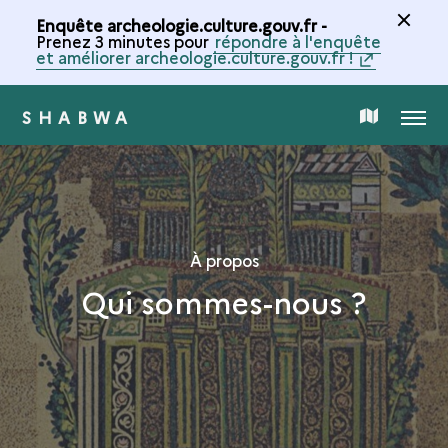
Enquête archeologie.culture.gouv.fr -
Prenez 3 minutes pour
répondre à l'enquête
et améliorer archeologie.culture.gouv.fr !
SHABWA
MENU
CARTE
DE
LA
À propos
Qui sommes-nous ?
COLLECTION