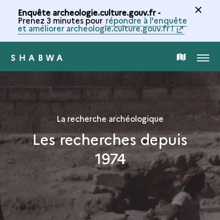
Enquête archeologie.culture.gouv.fr -
Prenez 3 minutes pour
répondre à l'enquête
et améliorer archeologie.culture.gouv.fr !
SHABWA
MENU
CARTE
DE
LA
La recherche archéologique
Les recherches depuis
COLLECTION
1974