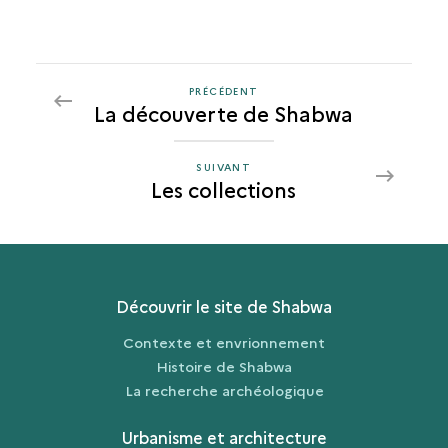
PRÉCÉDENT
PRÉCÉDENT
La découverte de Shabwa
LES
COLLECTIONS
SUIVANT
SUIVANT
Les collections
LES
COLLECTIONS
Découvrir le site de Shabwa
Contexte et envrionnement
Histoire de Shabwa
La recherche archéologique
Urbanisme et architecture