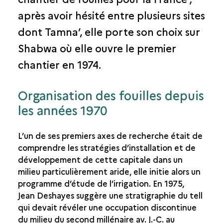
LES RECHERCHES DEPUIS 1974
après avoir hésité entre plusieurs sites
LES COLLECTIONS
dont Tamna’, elle porte son choix sur
LA DIFFUSION ET LA VALORISATION
Shabwa où elle ouvre le premier
chantier en 1974.
Organisation des fouilles depuis
les années 1970
L’un de ses premiers axes de recherche était de
comprendre les stratégies d’installation et de
développement de cette capitale dans un
milieu particulièrement aride, elle initie alors un
programme d’étude de l’irrigation. En 1975,
Jean Deshayes suggère une stratigraphie du tell
qui devait révéler une occupation discontinue
du milieu du second millénaire av. J.-C. au