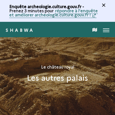
Enquête archeologie.culture.gouv.fr -
Prenez 3 minutes pour
répondre à l'enquête
et améliorer archeologie.culture.gouv.fr !
SHABWA
MENU
CARTE
DE
LA
Le château royal
Les autres palais
COLLECTION