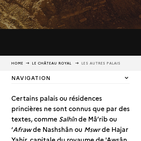
HOME
LE CHÂTEAU ROYAL
LES AUTRES PALAIS
NAVIGATION
UN BÂTIMENT COMPLEXE
Certains palais ou résidences
CONSTRUCTIONS ET PREMIÈRE DESTRUCTION VERS 225-230
princières ne sont connus que par des
E
RÉAMÉNAGEMENTS DU III
SIÈCLE
textes, comme
Salhîn
de Mâ’rib ou
UN CHÂTEAU YÉMÉNITE À LA DÉCORATION ORIENTALE
‘
Afraw
de Nashshân ou
Mswr
de Hajar
Yahir, capitale du royaume de 'Awsân,
LES AUTRES PALAIS