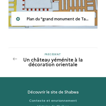
Plan du "grand monument de Tamna' "
PRÉCÉDENT
PRÉCÉDENT
Un château yéménite à la
décoration orientale
Découvrir le site de Shabwa
Contexte et envrionnement
Histoire de Shabwa