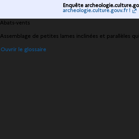
Enquête archeologie.culture.gou
archeologie.culture.gouv.fr !
Abats-vents
Assemblage de petites lames inclinées et parallèles qui
Ouvrir le glossaire