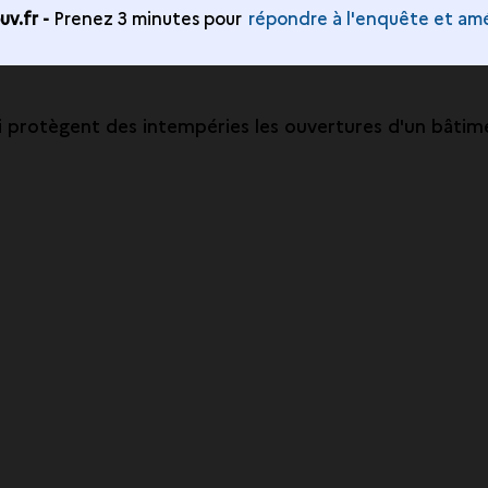
v.fr -
Prenez 3 minutes pour
répondre à l'enquête et amé
 protègent des intempéries les ouvertures d'un bâtiment