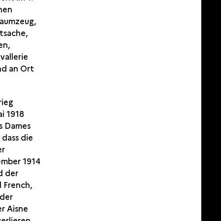
enen
Zaumzeug,
tsache,
en,
vallerie
nd an Ort
rieg
ai 1918
es Dames
 dass die
er
ember 1914
d der
l French,
 der
er Aisne
verlieren