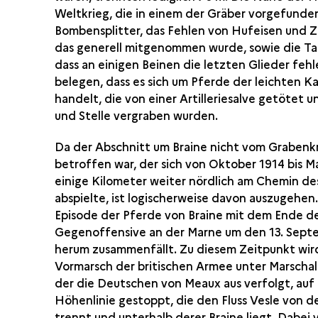
Weltkrieg, die in einem der Gräber vorgefund
Bombensplitter, das Fehlen von Hufeisen und 
das generell mitgenommen wurde, sowie die Ta
dass an einigen Beinen die letzten Glieder fehl
belegen, dass es sich um Pferde der leichten Ka
handelt, die von einer Artilleriesalve getötet u
und Stelle vergraben wurden.
Da der Abschnitt um Braine nicht vom Grabenk
betroffen war, der sich von Oktober 1914 bis M
einige Kilometer weiter nördlich am Chemin d
abspielte, ist logischerweise davon auszugehen.
Episode der Pferde von Braine mit dem Ende d
Gegenoffensive an der Marne um den 13. Sept
herum zusammenfällt. Zu diesem Zeitpunkt wir
Vormarsch der britischen Armee unter Marschal
der die Deutschen von Meaux aus verfolgt, auf
Höhenlinie gestoppt, die den Fluss Vesle von d
trennt und unterhalb derer Braine liegt. Dabei 