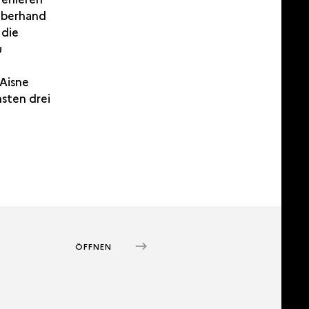
 Oberhand
 die
u
 Aisne
hsten drei
ÖFFNEN