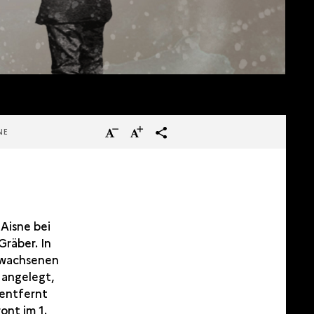
Verkleinern
Vergrößern
terms_trans.social.share
NE
Sie
Sie
den
den
Text
Text
Aisne bei
Gräber. In
gewachsenen
 angelegt,
 entfernt
ont im 1.