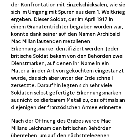
der Konfrontation mit Einzelschicksalen, wie sie
Einzelschicksale
sich im Umgang mit Spuren aus dem 1. Weltkrieg
ergeben. Dieser Soldat, der im April 1917 in
ALAIN-FOURNIER (1886-1914)
einem Granatentrichter begraben worden war,
PIERRE GRENIER (1885-1915)
konnte dank seiner auf den Namen Archibald
ALBERT DADURE (1894-1915)
Mac Millan lautenden metallenen
Erkennungsmarke identifiziert werden. Jeder
ARCHIBALD MAC MILLAN (1889-1917)
britische Soldat bekam von den Behörden zwei
AUGUST HÜTTEN (1880-1918)
Dienstmarken, auf denen ihr Name in ein
Material in der Art von gekochtem eingestanzt
Mensch und Tier im Leid vereint
wurde, das sich aber unter der Erde schnell
zersetzte. Daraufhin legten sich sehr viele
Soldaten selbst gefertigte Erkennungsmarken
aus nicht oxidierbarem Metall zu, das oftmals an
diejenigen der französischen Armee erinnerte.
Nach der Öffnung des Grabes wurde Mac
Millans Leichnam den britischen Behörden
übergeben, um auf den nächstgelegenen