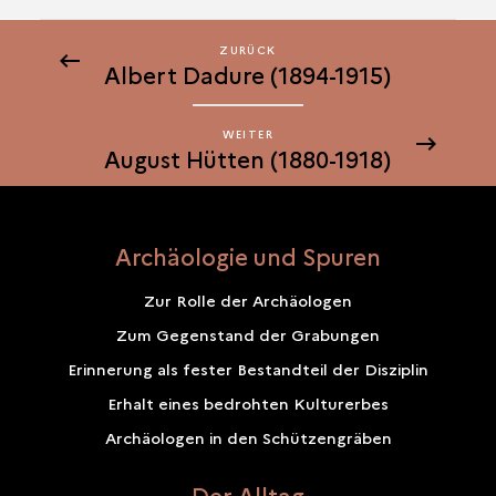
ZURÜCK
ZURÜCK
Albert Dadure (1894-1915)
AUGUST
HÜTTEN
(1880-
WEITER
WEITER
August Hütten (1880-1918)
1918)
AUGUST
HÜTTEN
(1880-
1918)
Archäologie und Spuren
Zur Rolle der Archäologen
Zum Gegenstand der Grabungen
Erinnerung als fester Bestandteil der Disziplin
Erhalt eines bedrohten Kulturerbes
Archäologen in den Schützengräben
Der Alltag