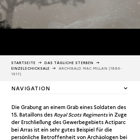
STARTSEITE
DAS TÄGLICHE STERBEN
EINZELSCHICKSALE
ARCHIBALD MAC MILLAN (1889-
1917)
NAVIGATION
Die Archäologie als Spiegel eines beispiellosen
Die Grabung an einem Grab eines Soldaten des
Abschlachtens
15. Bataillons des
Royal Scots Regiments
in Zuge
der Erschließung des Gewerbegebiets Actiparc
bei Arras ist ein sehr gutes Beispiel für die
Massenkrieg und Massensterben
persönliche Betroffenheit von Archäologen bei