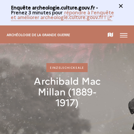
Enquête archeologie.culture.gouv.fr -
Prenez 3 minutes pour
répondre à l'enquête
et améliorer archeologie.culture.gouv.fr !
MENÜ
INTERAKTIVE
ARCHÉOLOGIE DE LA GRANDE GUERRE
KARTE
EINZELSCHICKSALE
Archibald Mac
Millan (1889-
1917)