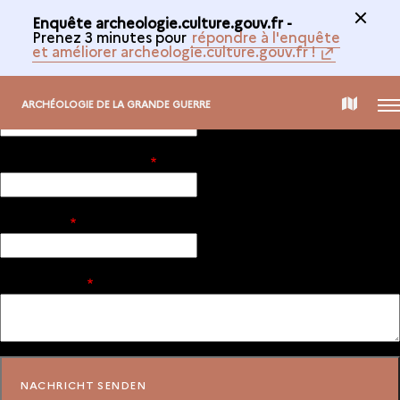
Enquête archeologie.culture.gouv.fr -
Prenez 3 minutes pour
répondre à l'enquête
et améliorer archeologie.culture.gouv.fr !
Ihr Name
*
MEN
INTERAKTIVE
ARCHÉOLOGIE DE LA GRANDE GUERRE
KARTE
Ihre E-Mail-Adresse
*
Betreff
*
Nachricht
*