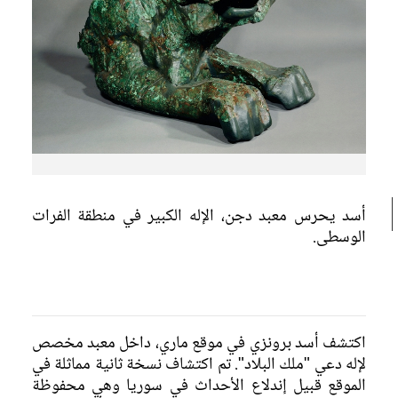
القصر الملكي الكبير في ماري
ماري في المتاحف
تمثال إيبيخ-إيل
تمثال رأس الأسد
الشاكاناك إيشتوب- إيلوم
أسد يحرس معبد دجن، الإله الكبير في منطقة الفرات
الوسطى.
اكتشف أسد برونزي في موقع ماري، داخل معبد مخصص
لإله دعي "ملك البلاد". تم اكتشاف نسخة ثانية مماثلة في
الموقع قبيل إندلاع الأحداث في سوريا وهي محفوظة