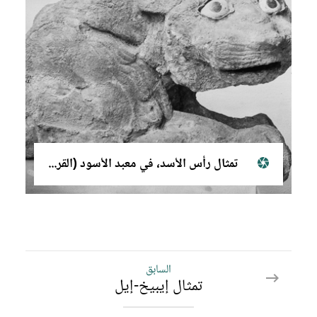
تمثال رأس الأسد، في معبد الأسود (القرن الثامن عشر قبل الميلاد)
السابق
السابق
تمثال إيبيخ-إيل
الشاكاناك
إيشتوب-