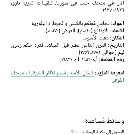
الأن في متحف حلب في سوريا. تنقيبات أندريه بارو،
١٩٣٦- ١٩٣٧
المواد:
نحاس مُطعّم بالكلس والحجارة البلورية.
الأبعاد:
الارتفاع (٤٠سم)، العرض (٧٠سم).
المكان:
معبد الأسود.
التاريخ:
القرن الثامن عشر قبل الميلاد، فترة حكم زمري
ليم (حوالي ١٧٨٢ـ ١٧٥٩).
رقم القطعة:
أ.و١٩٥٢٠، أ.و ١٩٨٢٤.
لمعرفة المزيد:
تمثال الأسد ، قسم الآثار الشرقية ، متحف
اللوفر
وسائط مُساعدة
الدخول إلى مكتبة الوسائط