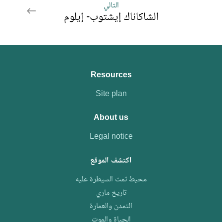
إيلوم
التالي
التالي
الشاكاناك إيشتوب- إيلوم
الشاكاناك
إيشتوب-
إيلوم
Resources
Site plan
About us
Legal notice
اكتشف الموقع
محيط تمت السيطرة عليه
تاريخ ماري
التمدن والعمارة
الحياة والموت