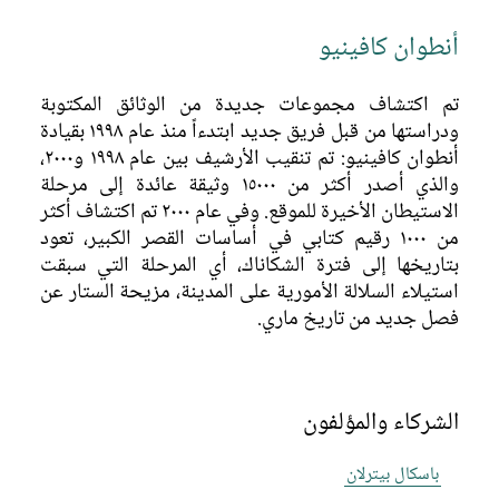
أنطوان كافينيو
تم اكتشاف مجموعات جديدة من الوثائق المكتوبة
ودراستها من قبل فريق جديد ابتدءاً منذ عام ١٩٩٨ بقيادة
أنطوان كافينيو: تم تنقيب الأرشيف بين عام ١٩٩٨ و٢٠٠٠،
والذي أصدر أكثر من ١٥٠٠٠ وثيقة عائدة إلى مرحلة
الاستيطان الأخيرة للموقع. وفي عام ٢٠٠٠ تم اكتشاف أكثر
من ١٠٠٠ رقيم كتابي في أساسات القصر الكبير، تعود
بتاريخها إلى فترة الشكاناك، أي المرحلة التي سبقت
استيلاء السلالة الأمورية على المدينة، مزيحة الستار عن
فصل جديد من تاريخ ماري.
الشركاء والمؤلفون
باسكال بيترلان