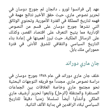
البحث
عهد إلى فرانسوا ثورو ـ دانجان ثم جورج دوسان في
تحرير نصوص ماري، حيث حقق الأخير نتائج مهمة في
تاريخ الأبحاث
فهمه لتاريخ المملكة في الفترة الأمورية. وتحتوي الوثائق
دراسة نصوص ماري
التي نشرها جورج دوسان على قسم من النصوص
الإدارية مما يتيح التعرف على اقتصاد القصر، وكذلك
حفظ الموقع
على الرسائل الملكية، حيث تبرز أهميتها في إعادة بناء
الأبحاث الحالية
التاريخ السياسي والثقافي للشرق الأدنى في فترة
حمورابي ملك بابل.
ماري خلال الأزمة السورية
جان ماري دوراند
خلف جان ماري دوراند في عام ١٩٧٨ جورج دوسان في
دراسة نصوص ماري. مجدداً مع فريقه التوجهات البحثية
نحو مجتمع ماري وخاصة العلاقات بين الجماعات
المستقرة والمتنقلة (الرحل) وتابعوا تحرير أرشيف ماري
الملكي وأنشأوا أيضاً تسلسلاً زمنياً دقيقاً للتاريخ
السياسي لبلاد الرافدين في بداية الألف الثانية.