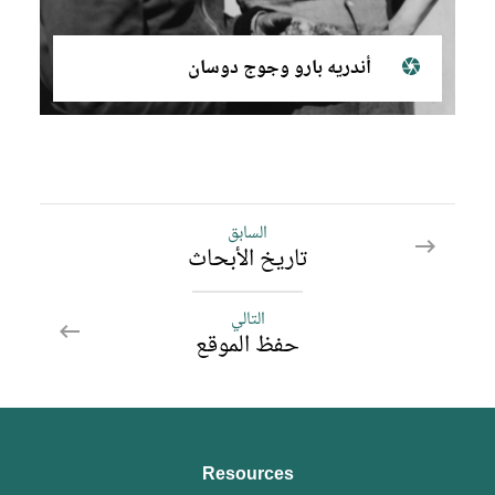
أندريه بارو وجوج دوسان
السابق
السابق
تاريخ الأبحاث
حفظ
الموقع
التالي
التالي
حفظ الموقع
حفظ
الموقع
Resources