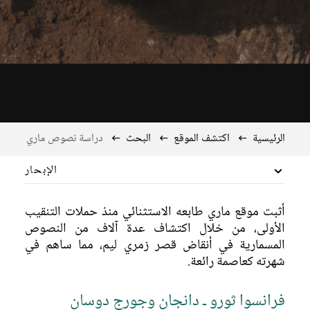
الرئيسية
اكتشف الموقع
البحث
دراسة نصوص ماري
الإبحار
محيط تمت السيطرة عليه
أثبت موقع ماري طابعه الاستثنائي منذ حملات التنقيب
الأولى، من خلال اكتشاف عدة آلاف من النصوص
تاريخ ماري
المسمارية في أنقاض قصر زمري ليم، مما ساهم في
شهرته كعاصمة رائعة.
التمدن والعمارة
الحياة والموت
فرانسوا ثورو ـ دانجان وجورج دوسان