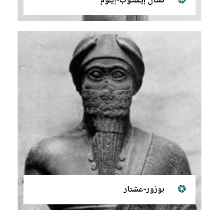
تمثال إيشتوب-إيلوم
بوزور-عشتار