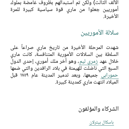
الألف الثالث) ولكن تم استبدالهم بظروف غامضة بملوك
أموريين جعلوا من ماري قوة سياسية كبيرة للمرة
الأخيرة.
سلالة الأموريين
شهدت المرحلة الأخيرة من تاريخ ماري صراعاً على
السلطة بين السلالات الأمورية المتنافسة، كانت ماري
خلال عهد
زمري ليم
، وهو أخر ملك أموري، إحدى الدول
السبع التي ناضلت للهيمنة في بلاد الرافدين والتي ضمها
حمورابي
جميعها، وبعد تدمير المدينة عام ١٧٥٩ قبل
الميلاد انتهت ماري كمدينة كبيرة.
الشركاء والمؤلفون
باسكال بيترلان