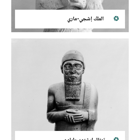
الملك إشجي-ماري