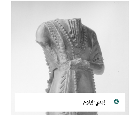
إيدي-إيلوم