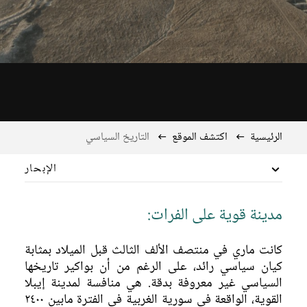
الرئيسية
اكتشف الموقع
التاريخ السياسي
الإبحار
محيط تمت السيطرة عليه
مدينة قوية على الفرات:
تاريخ ماري
كانت ماري في منتصف الألف الثالث قبل الميلاد بمثابة
التاريخ السياسي
كيان سياسي رائد، على الرغم من أن بواكير تاريخها
التسلسل الطبقي الحضري
السياسي غير معروفة بدقة. هي منافسة لمدينة إيبلا
القوية، الواقعة في سورية الغربية في الفترة مابين ٢٤٠٠