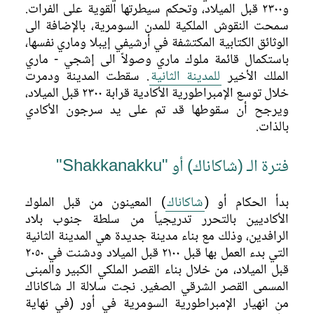
المدينة البكر (الأولى)
و٢٣٠٠ قبل الميلاد، وتحكم سيطرتها القوية على الفرات.
المدينة الثانية
سمحت النقوش الملكية للمدن السومرية، بالإضافة الى
الوثائق الكتابية المكتشفة في أرشيفي إيبلا وماري نفسها،
المدينة الثالثة
باستكمال قائمة ملوك ماري وصولاً الى إشجي - ماري
الملك الأخير
للمدينة الثانية
. سقطت المدينة ودمرت
التمدن والعمارة
خلال توسع الإمبراطورية الأكادية قرابة ٢٣٠٠ قبل الميلاد،
ويرجح أن سقوطها قد تم على يد سرجون الأكادي
الحياة والموت
بالذات.
البحث
فترة الـ (شاكاناك) أو "Shakkanakku"
ماري خلال الأزمة السورية
بدأ الحكام أو (
شاكاناك
) المعينون من قبل الملوك
الأكاديين بالتحرر تدريجياً من سلطة جنوب بلاد
الرافدين، وذلك مع بناء مدينة جديدة هي المدينة الثانية
التي بدء العمل بها قبل ٢١٠٠ قبل الميلاد ودشنت في ٢٠٥٠
قبل الميلاد، من خلال بناء القصر الملكي الكبير والمبنى
المسمى القصر الشرقي الصغير. نجت سلالة الـ شاكاناك
من انهيار الإمبراطورية السومرية في أور (في نهاية