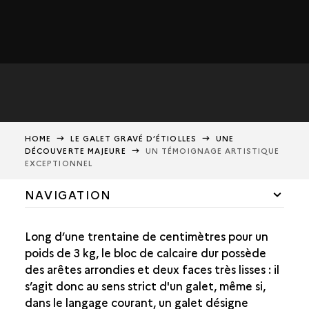
HOME
LE GALET GRAVÉ D’ÉTIOLLES
UNE
DÉCOUVERTE MAJEURE
UN TÉMOIGNAGE ARTISTIQUE
EXCEPTIONNEL
NAVIGATION
CONTEXTE DE DÉCOUVERTE
Long d’une trentaine de centimètres pour un
UN RICHE TÉMOIGNAGE ARTISTIQUE
poids de 3 kg, le bloc de calcaire dur possède
des arêtes arrondies et deux faces très lisses : il
LE RECTO
s’agit donc au sens strict d'un galet, même si,
LE VERSO
dans le langage courant, un galet désigne