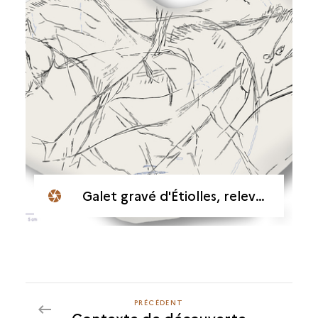
Galet gravé d'Étiolles, relevé du verso
PRÉCÉDENT
PRÉCÉDENT