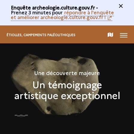
Enquête archeologie.culture.gouv.fr -
Prenez 3 minutes pour
répondre à l'enquête
et améliorer archeologie.culture.gouv.fr !
MENU
CARTE
ÉTIOLLES, CAMPEMENTS PALÉOLITHIQUES
DE
LA
Une découverte majeure
Un témoignage
COLLECTION
artistique exceptionnel