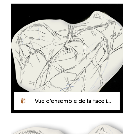
Vue d’ensemble de la face inférieure ou verso du galet d'Étiolles