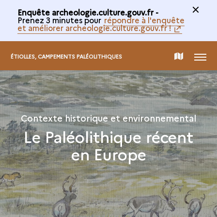
Enquête archeologie.culture.gouv.fr -
Prenez 3 minutes pour
répondre à l'enquête
et améliorer archeologie.culture.gouv.fr !
MENU
CARTE
ÉTIOLLES, CAMPEMENTS PALÉOLITHIQUES
DE
LA
Contexte historique et environnemental
Le Paléolithique récent
COLLECTION
en Europe