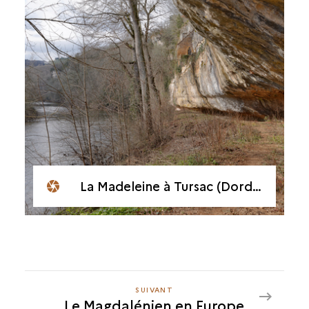
La Madeleine à Tursac (Dordogne)
SUIVANT
SUIVANT
Le Magdalénien en Europe
LE