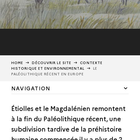
HOME
DÉCOUVRIR LE SITE
CONTEXTE
HISTORIQUE ET ENVIRONNEMENTAL
LE
PALÉOLITHIQUE RÉCENT EN EUROPE
NAVIGATION
LE PALÉOLITHIQUE RÉCENT EN EUROPE
Étiolles et le Magdalénien remontent
LE MAGDALÉNIEN EN EUROPE
à la fin du Paléolithique récent, une
LE MAGDALÉNIEN DANS LE BASSIN PARISIEN
subdivision tardive de la préhistoire
CLIMAT ET ENVIRONNEMENT
humaine commencée il y a plus de 2