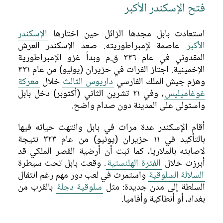
فتح الإسكندر الأكبر
استعادت بابل مجدها الزائل حين اختارها
الإسكندر
الأكبر
عاصمة لإمبراطوريته. صعد الإسكندر العرش
المقدوني في عام ٣٣٦ ق.م وبدأ غزو الإمبراطورية
الإخمينية. اجتاز الفرات في حزيران (يوليو) من عام ٣٣١
وهزم جيش الملك الفارسي
داريوس الثالث
خلال
معركة
غوغاميليس
، وفي ٢١ تشرين الثاني (أكتوبر) دخل بابل
واستولى على المدينة دون صدام واضح.
أقام الإسكندر عدة مرات في بابل وانتهت حياته فيها
بالتأكيد في ١١ حزيران (يونيو) من عام ٣٢٣ نتيجة
لاصابته بالملاريا، كما ثبت أن أرضية القصر الملكي قد
أبرزت خلال
الفترة الهلنستية
. وقعت بابل تحت سيطرة
السلالة السلوقية
واستمرت في لعب دور مهم رغم انتقال
السلطة إلى مدن جديدة: مثل
سلوقية دجلة
بالقرب من
بغداد، أو أنطاكية وأفاميا.