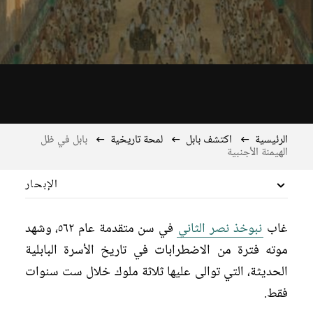
الرئيسية
اكتشف بابل
لمحة تاريخية
بابل في ظل
الهيمنة الأجنبية
الإبحار
الجغرافية
غاب
نبوخذ نصر الثاني
في سن متقدمة عام ٥٦٢، وشهد
لمحة تاريخية
موته فترة من الاضطرابات في تاريخ الأسرة البابلية
الحديثة، التي توالى عليها ثلاثة ملوك خلال ست سنوات
بابل في الألف الثالث قبل الميلاد
فقط.
بابل، عاصمة مملكة