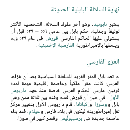
بابل، عاصمة أمبراطورية
نهاية السلالة البابلية الحديثة
بابل في ظل الهيمنة الأجنبية
يعتبر
نابونيد
، وهو آخر ملوك السلالة، الشخصية الأكثر
نهاية بابل
توثيقاً وجدلية، حكم بابل بين عامي ٥٥٦ – ٥٣٩ قبل أن
إعادة إكتشاف بابل
يستولي عليها الحاكم الفارسي
قورش
في عام ٥٣٩ ق.م
ويلحقها بالإمبراطورية
الفارسية الإخمينية
.
مدينة الآلهة
الغزو الفارسي
مدينة الملك
لم تعد بابل المقر الفريد للسلطة السياسية بعد أن غزاها
التاريخ الثقافي
الفرس: كانت مقراً ملكياً وعاصمة إقليمية مهمة لمدة
قرنين. مارس الحكام الفرس خاصة منذ عهد
داريوس
الحياة اليومية
الأول
، في حين أن قورش قسم وقته بين ثلاثة مدن وهي
بابل و
وسوزا
و
إكباتانا
، قام داريوس الأول بتغيير مركز
ثقل إمبراطوريته ليكون في بلاد فارس و
عيلام
، فقد بناء
عاصمة جديدة هي
برسيبوليس
وقصر كبير في سوزا.