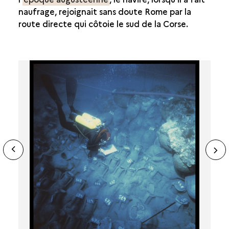
naufrage, rejoignait sans doute Rome par la
route directe qui côtoie le sud de la Corse.
ide
N
ous
sl