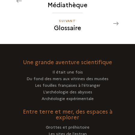
Médiathèque
GLOSSAIRE
SUIVANT
SUIVANT
Glossaire
GLOSSAIRE
Une grande aventure scientifique
Il était une fois
Du fond des mers aux vitrines des musées
Les fouilles françaises à l’étranger
L’archéologie des abysses
Archéologie expérimentale
Entre terre et mer, des espaces à
explorer
Grottes et préhistoire
Les sites de l’estran