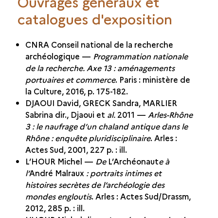
Ouvrages généraux et
catalogues d'exposition
CNRA Conseil national de la recherche
archéologique —
Programmation nationale
de la recherche. Axe 13 : aménagements
portuaires et commerce
. Paris : ministère de
la Culture, 2016, p. 175-182.
DJAOUI David, GRECK Sandra, MARLIER
Sabrina dir., Djaoui et
al.
2011 —
Arles-Rhône
3 : le naufrage d’un chaland antique dans le
Rhône : enquête pluridisciplinaire
. Arles :
Actes Sud, 2001, 227 p. : ill.
L’HOUR Michel —
De
L’Archéonaut
e à
l’
André Malraux
: portraits intimes et
histoires secrètes de l’archéologie des
mondes engloutis
. Arles : Actes Sud/Drassm,
2012, 285 p. : ill.