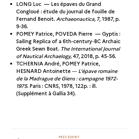
LONG Luc — Les épaves du Grand
Congloué : étude du journal de fouille de
Fernand Benoit.
Archaeonautica,
7, 1987, p.
9-36.
POMEY Patrice, POVEDA Pierre — Gyptis :
Sailing Replica of a 6th-century-BC Archaic
Greek Sewn Boat.
The International Journal
of Nautical Archaelogy,
47, 2018, p. 45-56.
TCHERNIA André, POMEY Patrice,
HESNARD Antoinette ―
L'épave romaine
de la Madrague de Giens : campagne 1972-
1975.
Paris : CNRS, 1978, 122p. : ill.
(Supplément à Gallia 34).
PRÉCÉDENT
PRÉCÉDENT