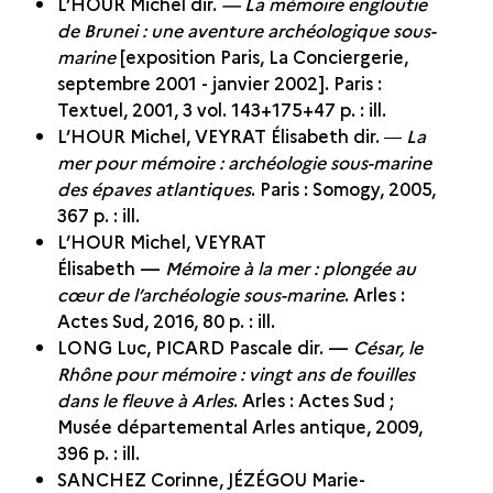
L’HOUR Michel dir.
— La mémoire engloutie
de Brunei : une aventure archéologique sous-
marine
[exposition Paris, La Conciergerie,
septembre 2001 - janvier 2002]. Paris :
Textuel, 2001, 3 vol. 143+175+47 p. : ill.
L’HOUR Michel, VEYRAT Élisabeth dir. ―
La
mer pour mémoire : archéologie sous-marine
des épaves atlantiques
. Paris : Somogy, 2005,
367 p. : ill.
L’HOUR Michel, VEYRAT
Élisabeth —
Mémoire à la mer : plongée au
cœur de l’archéologie sous-marine
. Arles :
Actes Sud, 2016, 80 p. : ill.
LONG Luc, PICARD Pascale dir. —
César, le
Rhône pour mémoire : vingt ans de fouilles
dans le fleuve à Arles
. Arles : Actes Sud ;
Musée départemental Arles antique, 2009,
396 p. : ill.
SANCHEZ Corinne, JÉZÉGOU Marie-