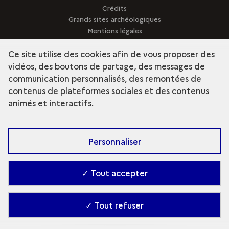
Crédits
Grands sites archéologiques
Mentions légales
Qui sommes-nous ?
Ce site utilise des cookies afin de vous proposer des
vidéos, des boutons de partage, des messages de
communication personnalisés, des remontées de
contenus de plateformes sociales et des contenus
term
Découvrir la collection
animés et interactifs.
Personnaliser
✓ Tout accepter
Contact
-
Accessibilité : Partiellement conforme
-
✓ Tout refuser
Gestion des cookies
-
Ministère de la Culture