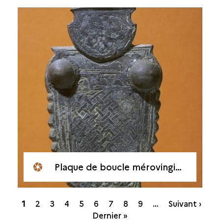
Plaque de boucle mérovingienne
Pagination
Page
1
Page
2
Page
3
Page
4
Page
5
Page
6
Page
7
Page
8
Page
9
…
Suivant ›
courante
Dernier »