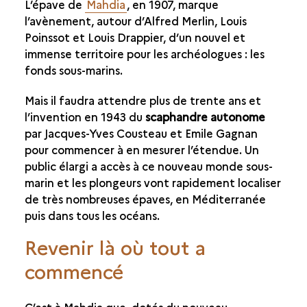
L’épave de
Mahdia
, en 1907, marque
UNE FOUILLE-ÉCOLE : LA MADRAGUE DE GIENS
l’avènement, autour d’Alfred Merlin, Louis
Poinssot et Louis Drappier, d’un nouvel et
immense territoire pour les archéologues : les
fonds sous-marins.
Mais il faudra attendre plus de trente ans et
l’invention en 1943 du
scaphandre autonome
par Jacques-Yves Cousteau et Emile Gagnan
pour commencer à en mesurer l’étendue. Un
public élargi a accès à ce nouveau monde sous-
marin et les plongeurs vont rapidement localiser
de très nombreuses épaves, en Méditerranée
puis dans tous les océans.
Revenir là où tout a
commencé