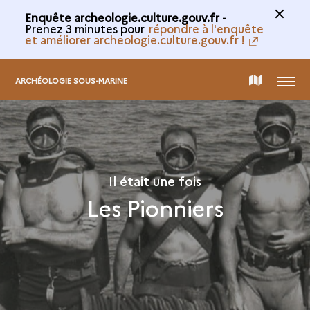
Enquête archeologie.culture.gouv.fr -
Prenez 3 minutes pour
répondre à l'enquête
et améliorer archeologie.culture.gouv.fr !
MENU
CARTE
ARCHÉOLOGIE SOUS-MARINE
DE
LA
Il était une fois
Les Pionniers
COLLECTION