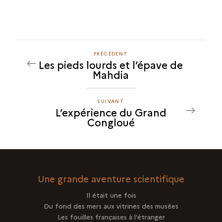
PRÉCÉDENT
PRÉCÉDENT
Les pieds lourds et l’épave de
L’EXPÉRIENCE
Mahdia
DU
GRAND
CONGLOUÉ
SUIVANT
SUIVANT
L’expérience du Grand
L’EXPÉRIENCE
Congloué
DU
GRAND
CONGLOUÉ
Une grande aventure scientifique
Il était une fois
Du fond des mers aux vitrines des musées
Les fouilles françaises à l’étranger