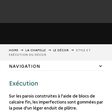
HOME
LA CHAPELLE
LE DÉCOR
STYLE ET
EXÉCUTION DU DÉCOR
NAVIGATION
LE DÉCOR
Exécution
LA DISPOSITION
STYLE ET EXÉCUTION DU DÉCOR
Sur les parois construites à l'aide de blocs de
calcaire fin, les imperfections sont gommées par
LA MUSÉOGRAPHIE
la pose d'un léger enduit de plâtre.