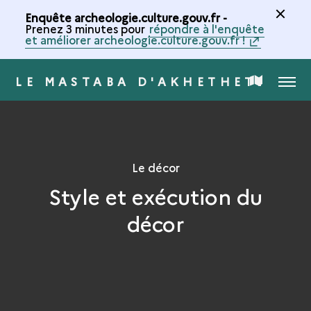
Enquête archeologie.culture.gouv.fr -
Prenez 3 minutes pour
répondre à l'enquête
et améliorer archeologie.culture.gouv.fr !
LE MASTABA D'AKHETHETEP
MENU
CARTE
DE
LA
Le décor
Style et exécution du
COLLECTION
décor