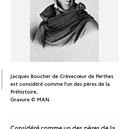
Boucher de Perthes
Henri Martin
Adrien de Longpérier
Abel Maître
Henri de La Tour
Eugène Stoffel
Claude Rossignol
Eugène Millet
Salomon Reinach
Jacques Boucher de Crèvecœur de Perthes
Camille Jullian
est considéré comme l'un des pères de la
Émile Espérandieu
Préhistoire.
Gravure © MAN
Considéré comme un des pères de la