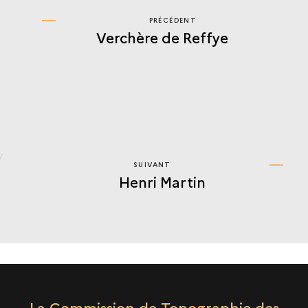
PRÉCÉDENT
PRÉCÉDENT
Verchère de Reffye
HENRI
MARTIN
SUIVANT
SUIVANT
Henri Martin
HENRI
MARTIN
La Commission de Topographie des