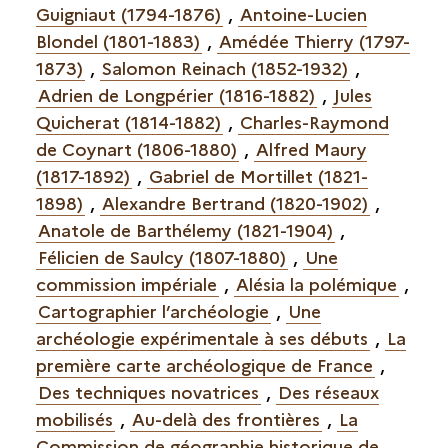
Guigniaut (1794-1876)
,
Antoine-Lucien
Blondel (1801-1883)
,
Amédée Thierry (1797-
1873)
,
Salomon Reinach (1852-1932)
,
Adrien de Longpérier (1816-1882)
,
Jules
Quicherat (1814-1882)
,
Charles-Raymond
de Coynart (1806-1880)
,
Alfred Maury
(1817-1892)
,
Gabriel de Mortillet (1821-
1898)
,
Alexandre Bertrand (1820-1902)
,
Anatole de Barthélemy (1821-1904)
,
Félicien de Saulcy (1807-1880)
,
Une
commission impériale
,
Alésia la polémique
,
Cartographier l’archéologie
,
Une
archéologie expérimentale à ses débuts
,
La
première carte archéologique de France
,
Des techniques novatrices
,
Des réseaux
mobilisés
,
Au-delà des frontières
,
La
Commission de géographie historique de