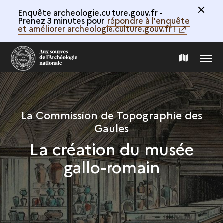
Enquête archeologie.culture.gouv.fr -
Prenez 3 minutes pour
répondre à l'enquête
et améliorer archeologie.culture.gouv.fr !
MENU
CARTE
DE
La Commission de Topographie des
LA
Gaules
La création du musée
COLLECTION
gallo-romain