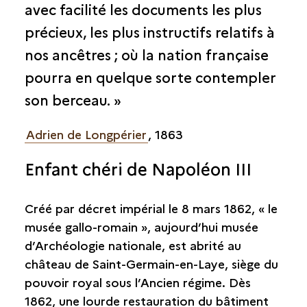
Le musée gallo-romain
avec facilité les documents les plus
précieux, les plus instructifs relatifs à
La création du musée gallo-romain
Les collections du musée
nos ancêtres ; où la nation française
Un défi pour la muséographie
pourra en quelque sorte contempler
Des documents par milliers
son berceau. »
Visite de l'exposition "D'Alésia à Rome" au musée
d'Archéologie nationale en 2020
Adrien de Longpérier
, 1863
Visite de la salle Édouard Piette du musée d'Archéologie
nationale
Enfant chéri de Napoléon III
Un héritage
Créé par décret impérial le 8 mars 1862, « le
Le projet de recherche
musée gallo-romain », aujourd’hui musée
d’Archéologie nationale, est abrité au
château de Saint-Germain-en-Laye, siège du
pouvoir royal sous l’Ancien régime. Dès
1862, une lourde restauration du bâtiment