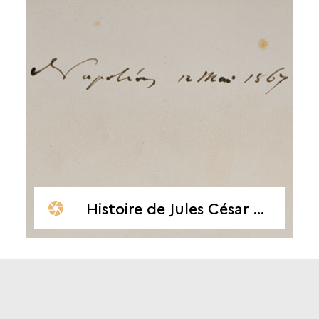
Histoire de Jules César dédicacé par Napoléon III