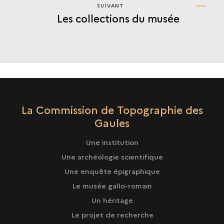
SUIVANT
SUIVANT
Les collections du musée
LES
COLLECTIONS
DU
MUSÉE
La Commission de Topographie des
Gaules
Une institution
Une archéologie scientifique
Une enquête épigraphique
Le musée gallo-romain
Un héritage
Le projet de recherche