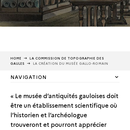
HOME
LA COMMISSION DE TOPOGRAPHIE DES
GAULES
LA CRÉATION DU MUSÉE GALLO-ROMAIN
NAVIGATION
Une institution
« Le musée d’antiquités gauloises doit
Une archéologie scientifique
être un établissement scientifique où
l’historien et l’archéologue
Une enquête épigraphique
trouveront et pourront apprécier