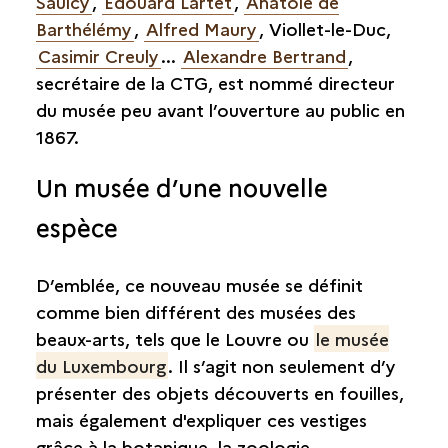
Saulcy
,
Edouard Lartet
,
Anatole de
Barthélémy
,
Alfred Maury
, Viollet-le-Duc,
Casimir Creuly
...
Alexandre Bertrand
,
secrétaire de la CTG, est nommé directeur
du musée peu avant l’ouverture au public en
1867.
Un musée d’une nouvelle
espèce
D’emblée, ce nouveau musée se définit
comme bien différent des musées des
beaux-arts, tels que le Louvre ou
le musée
du Luxembourg
. Il s’agit non seulement d’y
présenter des objets découverts en fouilles,
mais également d'expliquer ces vestiges
grâce à la botanique, la zoologie,