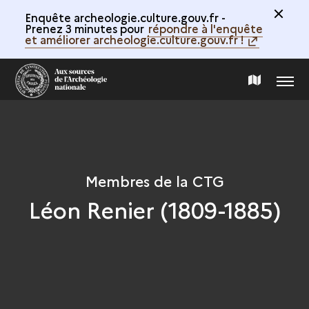
Enquête archeologie.culture.gouv.fr -
Prenez 3 minutes pour
répondre à l'enquête
et améliorer archeologie.culture.gouv.fr !
MENU
CARTE
DE
LA
Membres de la CTG
Léon Renier (1809-1885)
COLLECTION