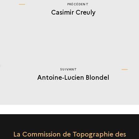
PRÉCÉDENT
PRÉCÉDENT
Casimir Creuly
ANTOINE-
LUCIEN
BLONDEL
SUIVANT
SUIVANT
Antoine-Lucien Blondel
ANTOINE-
LUCIEN
BLONDEL
La Commission de Topographie des