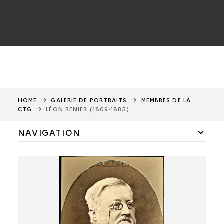
HOME
GALERIE DE PORTRAITS
MEMBRES DE LA
CTG
LÉON RENIER (1809-1885)
NAVIGATION
Membres de la CTG
Félicien de Saulcy
Alfred Maury
Alexandre Bertrand
Anatole de Barthélemy