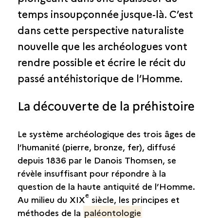
Les Gaulois au XIXe siècle
temps insoupçonnée jusque-là. C’est
L’archéologie gauloise aujourd’hui
dans cette perspective naturaliste
nouvelle que les archéologues vont
rendre possible et écrire le récit du
passé antéhistorique de l’Homme.
La découverte de la préhistoire
Le système archéologique des trois âges de
l’humanité (pierre, bronze, fer), diffusé
depuis 1836 par le Danois Thomsen, se
révèle insuffisant pour répondre à la
question de la haute antiquité de l’Homme.
e
Au milieu du XIX
siècle, les principes et
méthodes de la
paléontologie