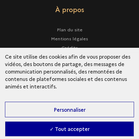
À propos
Plan du site
Mentions légales
Crédits
Ce site utilise des cookies afin de vous proposer des
vidéos, des boutons de partage, des messages de
communication personnalisés, des remontées de
contenus de plateformes sociales et des contenus
term
Découvrir la collection
animés et interactifs.
Personnaliser
✓ Tout accepter