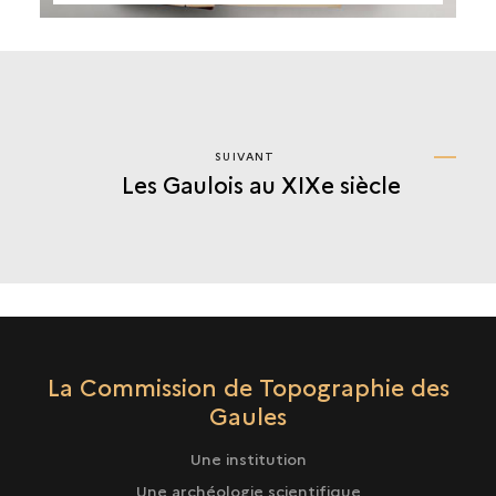
SUIVANT
SUIVANT
Les Gaulois au XIXe siècle
LES
GAULOIS
AU
XIXE
SIÈCLE
La Commission de Topographie des
Gaules
Une institution
Une archéologie scientifique