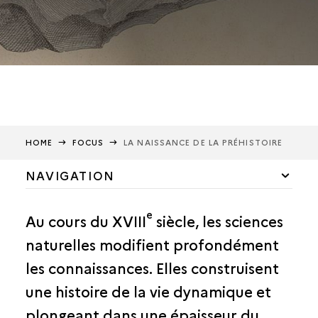
HOME
FOCUS
LA NAISSANCE DE LA PRÉHISTOIRE
NAVIGATION
Méthodes et techniques
e
Au cours du XVIII
siècle, les sciences
Institutions
naturelles modifient profondément
les connaissances. Elles construisent
Époques et civilisations
une histoire de la vie dynamique et
La naissance de la Préhistoire
plongeant dans une épaisseur du