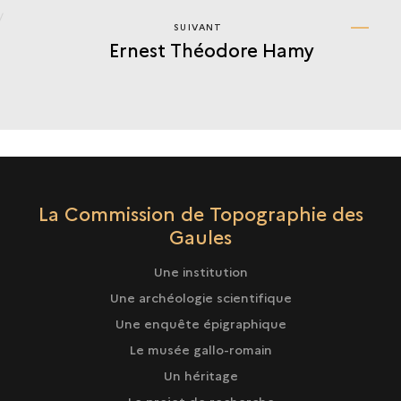
SUIVANT
SUIVANT
Ernest Théodore Hamy
ERNEST
THÉODORE
HAMY
La Commission de Topographie des
Gaules
Une institution
Une archéologie scientifique
Une enquête épigraphique
Le musée gallo-romain
Un héritage