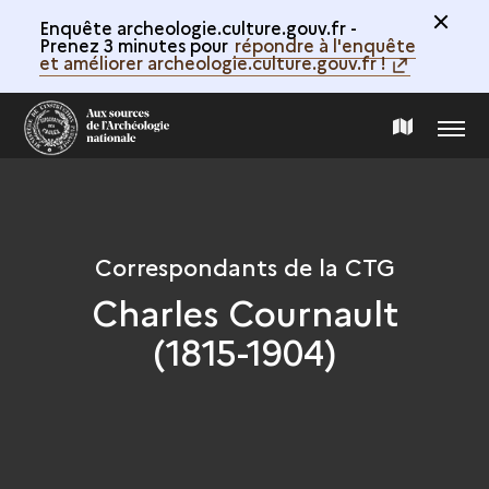
Enquête archeologie.culture.gouv.fr -
Prenez 3 minutes pour
répondre à l'enquête
et améliorer archeologie.culture.gouv.fr !
MENU
CARTE
DE
LA
Correspondants de la CTG
Charles Cournault
COLLECTION
(1815-1904)