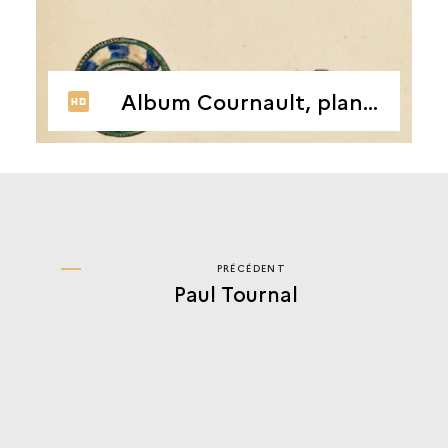
Album Cournault, planche 53
PRÉCÉDENT
PRÉCÉDENT
Paul Tournal
ERNEST
THÉODORE
HAMY