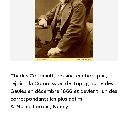
Le Touzé de Longuemar
Laurent Rabut
René de Kerviler
L'abbé Cochet
Auguste Longnon
Paul Tournal
Charles Cournault
Ernest Théodore Hamy
Édouard Émile Cartailhac
Charles Cournault, dessinateur hors pair,
Edouard Flouest
rejoint la Commission de Topographie des
Ernest Chantre
Gaules en décembre 1866 et devient l'un des
Étienne Castagné
correspondants les plus actifs.
Gabriel Bulliot
© Musée Lorrain, Nancy
L'entourage de la CTG